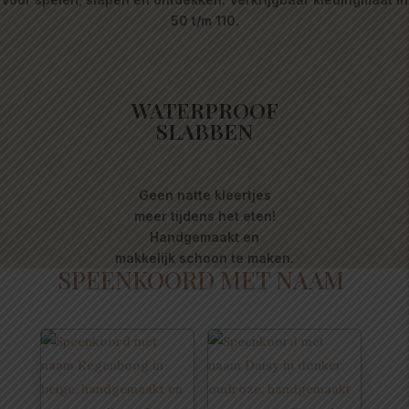
50 t/m 110.
WATERPROOF
SLABBEN
Geen natte kleertjes
meer tijdens het eten!
Handgemaakt en
makkelijk schoon te maken.
SPEENKOORD MET NAAM