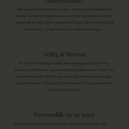
Handgemaakt
Alle speenkoorden met naam, waterproof slabben en
baby- en kinderkleding worden met zorg met de hand
gemaakt in mijn eigen atelier aan huis. Elk product krijgt
aandacht, zodat het mooi, veilig en stevig is.
Veilig & bewust
Ik werk met veilige materialen die geschikt zijn voor
baby’s en kinderen. Voor de kleding gebruik ik Oeko-Tex
gecertificeerde stoffen en voor speenkoorden veilige,
geteste kralen. Alles voelt zacht aan en is gemaakt om
lang mee te gaan.
Persoonlijk en op maat
Speenkoorden maak ik met de naam van jouw kindje,