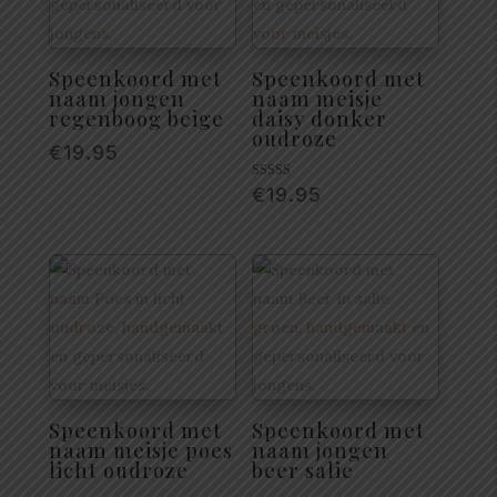
Speenkoord met
Speenkoord met
naam jongen
naam meisje
regenboog beige
daisy donker
oudroze
€
19.95
Gewaardeerd
€
19.95
5.00
uit 5
Speenkoord met
Speenkoord met
naam meisje poes
naam jongen
licht oudroze
beer salie