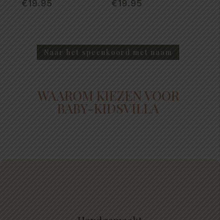
€
19.95
€
19.95
Naar het speenkoord met naam
WAAROM KIEZEN VOOR
BABY-KIDSVILLA