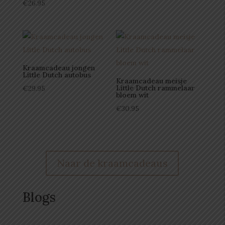
€
26.95
Kraamcadeau jongen
Little Dutch autobus
Kraamcadeau meisje
Little Dutch rammelaar
€
29.95
bloem wit
€
30.95
Naar de kraamcadeaus
Blogs