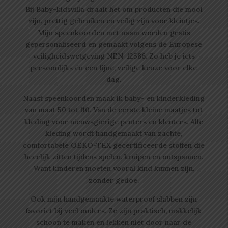
Bij Baby-kidsvilla draait het om producten die mooi
zijn, prettig gebruiken en veilig zijn voor kleintjes.
Mijn speenkoorden met naam worden gratis
gepersonaliseerd en gemaakt volgens de Europese
veiligheidswetgeving NEN-12586. Zo heb je iets
persoonlijks én een fijne, veilige keuze voor elke
dag.
Naast speenkoorden maak ik baby- en kinderkleding
van maat 50 tot 110. Van de eerste kleine maatjes tot
kleding voor nieuwsgierige peuters en kleuters. Alle
kleding wordt handgemaakt van zachte,
comfortabele OEKO-TEX gecertificeerde stoffen die
heerlijk zitten tijdens spelen, kruipen en ontspannen.
Want kinderen moeten vooral kind kunnen zijn,
zonder gedoe.
Ook mijn handgemaakte waterproof slabben zijn
favoriet bij veel ouders. Ze zijn praktisch, makkelijk
schoon te maken en lekken niet door naar de