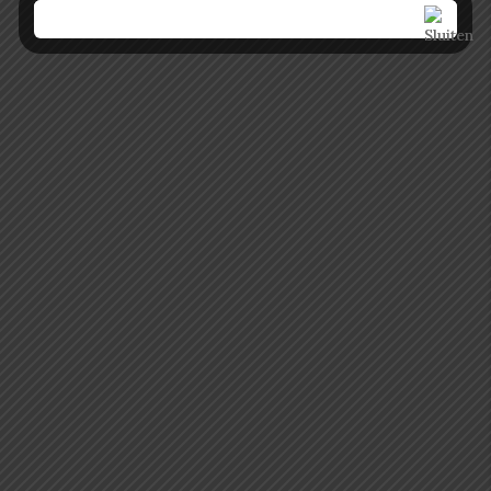
elk item uniek maakt. Of het nu gaat om een
speenkoord, een bijtring, een speenknuffel,
een...
Wanneer je op zoek bent naar het perfecte
kraamcadeau, wil je natuurlijk iets vinden dat
zowel praktisch als speciaal is. Bij Baby-
kidsvilla begrijpen we dit als geen ander. Onze
handgemaakte en gepersonaliseerde
kraamcadeaus, speenkoorden en bijtringen
zijn ontworpen om zowel ouders als baby’s te
verwennen. Maar wat maakt onze producten
nu echt zo uniek? Lees verder om daarachter