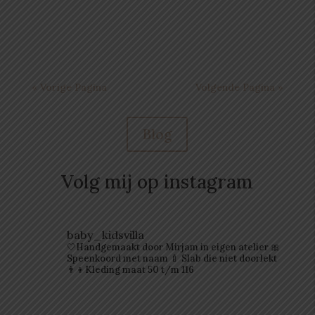
te komen!
« Vorige Pagina
Volgende Pagina »
Blog
Volg mij op instagram
baby_kidsvilla
🤍Handgemaakt door Mirjam in eigen atelier
🎀
Speenkoord met naam
🍼 Slab die niet doorlekt
👨‍👦Kleding maat 50 t/m 116