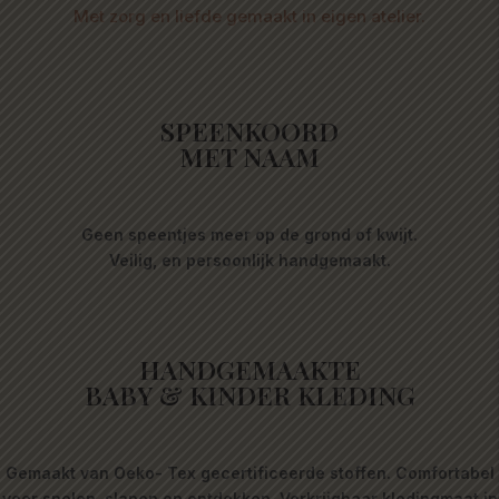
Met zorg en liefde gemaakt in eigen atelier.
SPEENKOORD
MET NAAM
Geen speentjes meer op de grond of kwijt.
Veilig, en persoonlijk handgemaakt.
HANDGEMAAKTE
BABY & KINDER KLEDING
Gemaakt van Oeko- Tex gecertificeerde stoffen. Comfortabel
voor spelen, slapen en ontdekken. Verkrijgbaar kledingmaat in