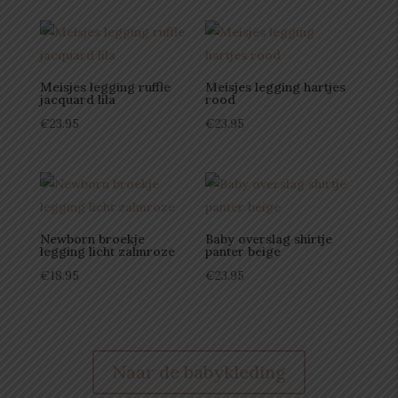
Meisjes legging ruffle
Meisjes legging hartjes
jacquard lila
rood
€
23.95
€
23.95
Newborn broekje
Baby overslag shirtje
legging licht zalmroze
panter beige
€
18.95
€
23.95
Naar de babykleding