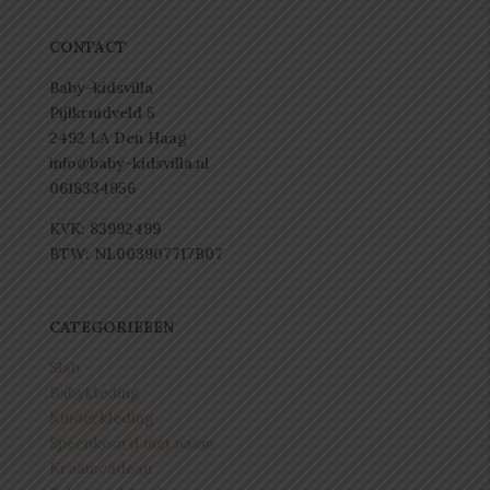
CONTACT
Baby-kidsvilla
Pijlkruidveld 5
2492 LA Den Haag
info@baby-kidsvilla.nl
0618334956
KVK: 83992499
BTW: NL003907717B07
CATEGORIEEEN
Slab
Babykleding
Kinderkleding
Speenkoord met naam
Kraamcadeau