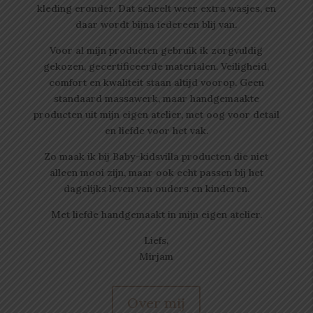
kleding eronder. Dat scheelt weer extra wasjes, en
daar wordt bijna iedereen blij van.
Voor al mijn producten gebruik ik zorgvuldig
gekozen, gecertificeerde materialen. Veiligheid,
comfort en kwaliteit staan altijd voorop. Geen
standaard massawerk, maar handgemaakte
producten uit mijn eigen atelier, met oog voor detail
en liefde voor het vak.
Zo maak ik bij Baby-kidsvilla producten die niet
alleen mooi zijn, maar ook echt passen bij het
dagelijks leven van ouders en kinderen.
Met liefde handgemaakt in mijn eigen atelier.
Liefs,
Mirjam
Over mij