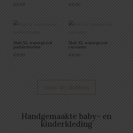
€
6.00
€
6.00
Slab XL waterproof
Slab XL waterproof
paddestoelen
raceauto
€
8.00
€
8.00
Naar de slabben
Handgemaakte baby- en
kinderkleding