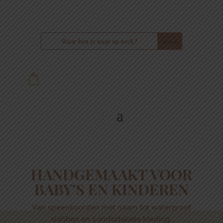
HANDGEMAAKT VOOR
BABY’S EN KINDEREN
Van speenkoorden met naam tot waterproof
slabben en comfortabele kleding.