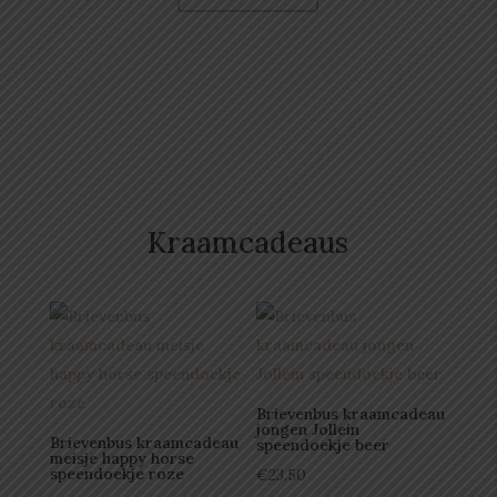
Kraamcadeaus
Brievenbus kraamcadeau
jongen Jollein
Brievenbus kraamcadeau
speendoekje beer
meisje happy horse
speendoekje roze
€
23.50