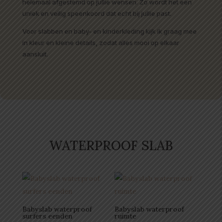
helemaal afgestemd op jullie wensen. Zo wordt het een
uniek en veilig speenkoord dat echt bij jullie past.
Voor slabben en baby- en kinderkleding kijk ik graag mee
in kleur en kleine details, zodat alles mooi op elkaar
aansluit.
WATERPROOF SLAB
Babyslab waterproof
Babyslab waterproof
surfers eenden
ruimte