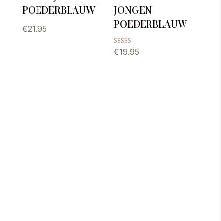
poederblauw
jongen
poederblauw
€
21.95
Gewaardeerd
€
19.95
5.00
uit 5