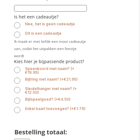
Is het een cadeautje?
Nee, het is geen cadeautje
Dit is een cadeautje
Ik maak er met liefde een mooi cadeautje
van, zodat het uitpakken een feestje
wordt
Kies hier je bijpassende product?
Speenkoord met naam?
(
+
€
19.95
)
Bijtring met naam?
(
+
€
21.95
)
Sleutelhanger met naam?
(
+
€
12.50
)
Bijtspeelgoed?
(
+
€
4.50
)
Enkel kaart toevoegen?
(
+
€
1.79
)
Bestelling totaal: