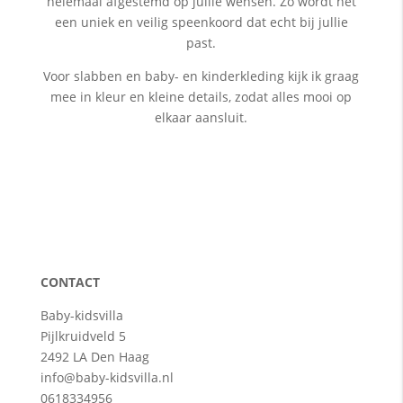
helemaal afgestemd op jullie wensen. Zo wordt het
een uniek en veilig speenkoord dat echt bij jullie
past.
Voor slabben en baby- en kinderkleding kijk ik graag
mee in kleur en kleine details, zodat alles mooi op
elkaar aansluit.
CONTACT
Baby-kidsvilla
Pijlkruidveld 5
2492 LA Den Haag
info@baby-kidsvilla.nl
0618334956