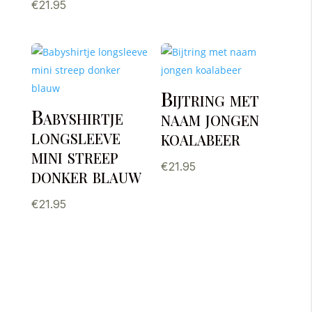
Gewaardeerd
€
21.95
5.00
uit 5
Bijtring met
Babyshirtje
naam jongen
longsleeve
koalabeer
mini streep
€
21.95
donker blauw
€
21.95