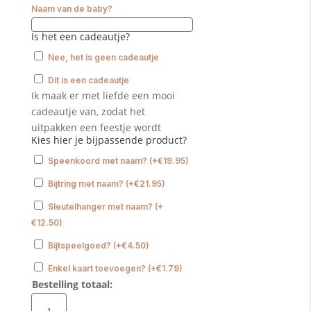
Naam van de baby?
Is het een cadeautje?
Nee, het is geen cadeautje
Dit is een cadeautje
Ik maak er met liefde een mooi
cadeautje van, zodat het
uitpakken een feestje wordt
Kies hier je bijpassende product?
Speenkoord met naam?
(
+
€
19.95
)
Bijtring met naam?
(
+
€
21.95
)
Sleutelhanger met naam?
(
+
€
12.50
)
Bijtspeelgoed?
(
+
€
4.50
)
Enkel kaart toevoegen?
(
+
€
1.79
)
Bestelling totaal:
Babyslab
waterproof