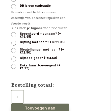
Dit is een cadeautje
Ik maak er met liefde een mooi
cadeautje van, zodat het uitpakken een
feestje wordt
Kies hier je bijpassende product?
Speenkoord met naam?
(
+
€
19.95
)
Bijtring met naam?
(
+
€
21.95
)
Sleutelhanger met naam?
(
+
€
12.50
)
Bijtspeelgoed?
(
+
€
4.50
)
Enkel kaart toevoegen?
(
+
€
1.79
)
Bestelling totaal:
Babyslab
waterproof
sealife
aantal
Toevoegen aan