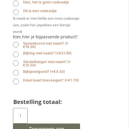
Nee, het is geen cadeautje
Dit is een cadeautje
Ik maak er met liefde een mooi cadeautje
van, zodat het uitpakken een feestje
wordt
Kies hier je bijpassende product?
Speenkoord met naam?
(
+
€
19.95
)
Bijtring met naam?
(
+
€
21.95
)
Sleutelhanger met naam?
(
+
€
12.50
)
Bijtspeelgoed?
(
+
€
4.50
)
Enkel kaart toevoegen?
(
+
€
1.79
)
Bestelling totaal:
Babyslab
waterproof
hartjes
terra
aantal
Toevoegen aan