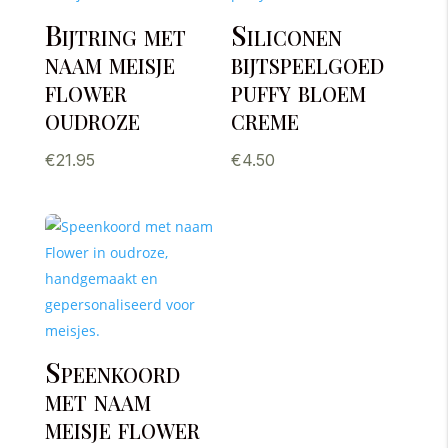
Bijtring met
Siliconen
naam meisje
bijtspeelgoed
flower
puffy bloem
oudroze
creme
€
21.95
€
4.50
Speenkoord
met naam
meisje flower