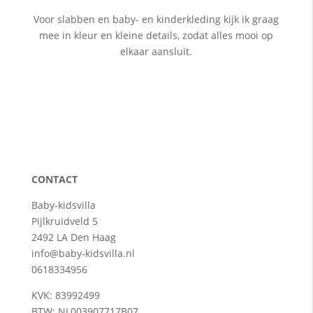
Voor slabben en baby- en kinderkleding kijk ik graag
mee in kleur en kleine details, zodat alles mooi op
elkaar aansluit.
CONTACT
Baby-kidsvilla
Pijlkruidveld 5
2492 LA Den Haag
info@baby-kidsvilla.nl
0618334956
KVK: 83992499
BTW: NL003907717B07