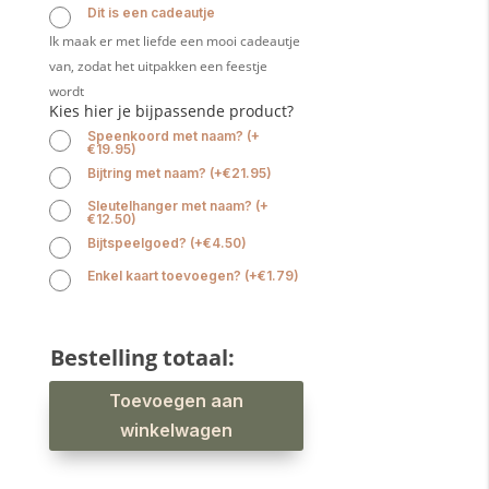
Dit is een cadeautje
Ik maak er met liefde een mooi cadeautje
van, zodat het uitpakken een feestje
wordt
Kies hier je bijpassende product?
Speenkoord met naam?
(
+
€
19.95
)
Bijtring met naam?
(
+
€
21.95
)
Sleutelhanger met naam?
(
+
€
12.50
)
Bijtspeelgoed?
(
+
€
4.50
)
Enkel kaart toevoegen?
(
+
€
1.79
)
Bestelling totaal:
Kwijlslab
Toevoegen aan
kleine
bloemen
lila
winkelwagen
aantal