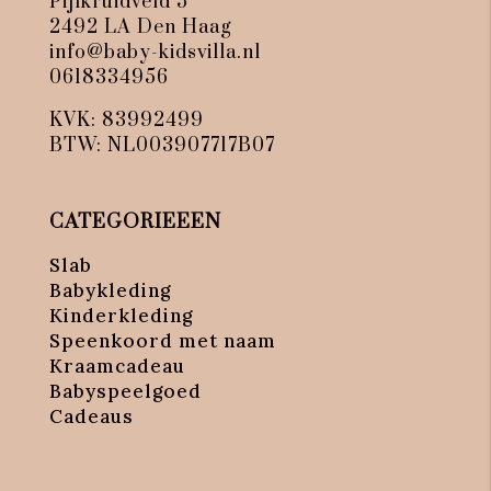
Pijlkruidveld 5
2492 LA Den Haag
info@baby-kidsvilla.nl
0618334956
KVK: 83992499
BTW: NL003907717B07
CATEGORIEEEN
Slab
Babykleding
Kinderkleding
Speenkoord met naam
Kraamcadeau
Babyspeelgoed
Cadeaus