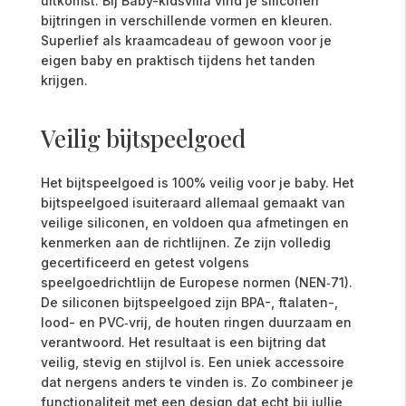
uitkomst. Bij Baby-kidsvilla vind je siliconen
bijtringen in verschillende vormen en kleuren.
Superlief als kraamcadeau of gewoon voor je
eigen baby en praktisch tijdens het tanden
krijgen.
Veilig bijtspeelgoed
Het bijtspeelgoed is 100% veilig voor je baby. Het
bijtspeelgoed isuiteraard allemaal gemaakt van
veilige siliconen, en voldoen qua afmetingen en
kenmerken aan de richtlijnen. Ze zijn volledig
gecertificeerd en getest volgens
speelgoedrichtlijn de Europese normen (NEN‑71).
De siliconen bijtspeelgoed zijn BPA-, ftalaten-,
lood- en PVC‑vrij, de houten ringen duurzaam en
verantwoord. Het resultaat is een bijtring dat
veilig, stevig en stijlvol is. Een uniek accessoire
dat nergens anders te vinden is. Zo combineer je
functionaliteit met een design dat echt bij jullie