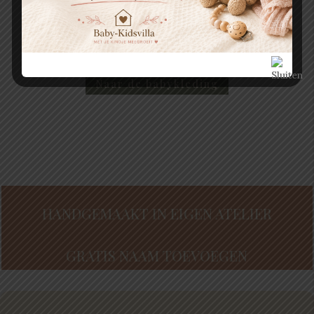
€
18.95
€
23.95
Naar de babykleding
HANDGEMAAKT IN EIGEN ATELIER
GRATIS NAAM TOEVOEGEN
VEILIG GETEST VOLGENS NEN-12586