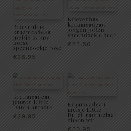
Brievenbus
kraamcadeau
Brievenbus
jongen Jollein
kraamcadeau
speendoekje beer
meisje happy
horse
€
23.50
speendoekje roze
€
26.95
Kraamcadeau
jongen Little
Kraamcadeau
Dutch autobus
meisje Little
Dutch rammelaar
€
29.95
bloem wit
€
30.95