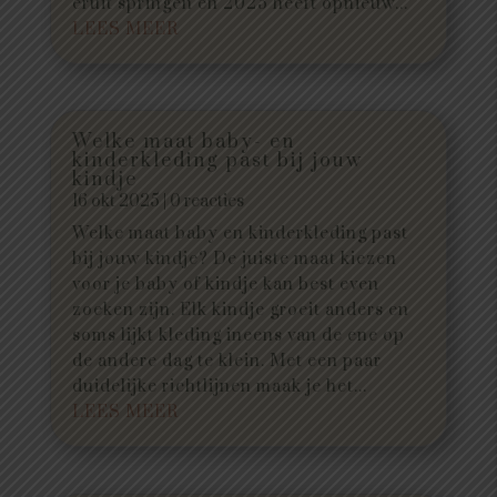
eruit springen en 2025 heeft opnieuw...
LEES MEER
Welke maat baby- en
kinderkleding past bij jouw
kindje
16 okt 2025
| 0 reacties
Welke maat baby en kinderkleding past
bij jouw kindje? De juiste maat kiezen
voor je baby of kindje kan best even
zoeken zijn. Elk kindje groeit anders en
soms lijkt kleding ineens van de ene op
de andere dag te klein. Met een paar
duidelijke richtlijnen maak je het...
LEES MEER