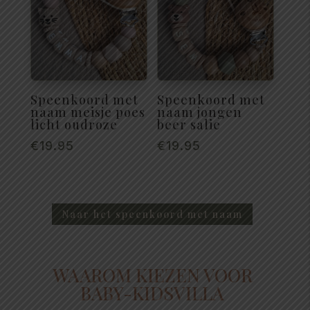
Speenkoord met
Speenkoord met
naam meisje poes
naam jongen
licht oudroze
beer salie
€
19.95
€
19.95
Naar het speenkoord met naam
WAAROM KIEZEN VOOR
BABY-KIDSVILLA