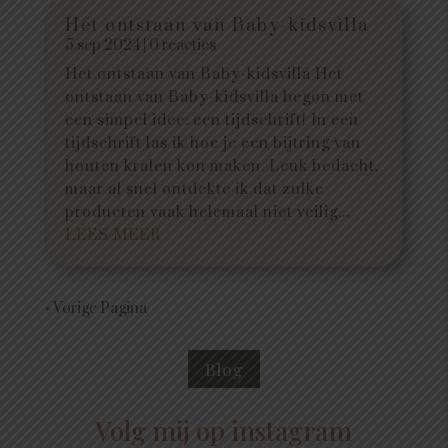
Het ontstaan van Baby-kidsvilla
5 sep 2024
| 0 reacties
Het ontstaan van Baby-kidsvilla Het
ontstaan van Baby-kidsvilla begon met
een simpel idee: een tijdschrift! In een
tijdschrift las ik hoe je een bijtring van
houten kralen kon maken. Leuk bedacht,
maar al snel ontdekte ik dat zulke
producten vaak helemaal niet veilig...
LEES MEER
« Vorige Pagina
Blog
Volg mij op instagram