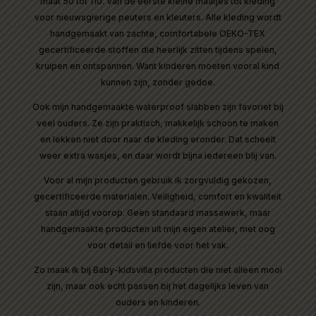
maat 50 tot 110. Van de eerste kleine maatjes tot kleding
voor nieuwsgierige peuters en kleuters. Alle kleding wordt
handgemaakt van zachte, comfortabele OEKO-TEX
gecertificeerde stoffen die heerlijk zitten tijdens spelen,
kruipen en ontspannen. Want kinderen moeten vooral kind
kunnen zijn, zonder gedoe.
Ook mijn handgemaakte waterproof slabben zijn favoriet bij
veel ouders. Ze zijn praktisch, makkelijk schoon te maken
en lekken niet door naar de kleding eronder. Dat scheelt
weer extra wasjes, en daar wordt bijna iedereen blij van.
Voor al mijn producten gebruik ik zorgvuldig gekozen,
gecertificeerde materialen. Veiligheid, comfort en kwaliteit
staan altijd voorop. Geen standaard massawerk, maar
handgemaakte producten uit mijn eigen atelier, met oog
voor detail en liefde voor het vak.
Zo maak ik bij Baby-kidsvilla producten die niet alleen mooi
zijn, maar ook echt passen bij het dagelijks leven van
ouders en kinderen.