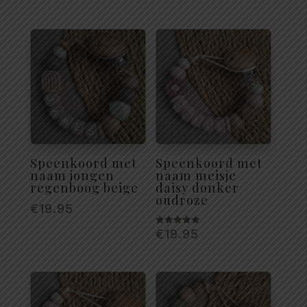
Speenkoord met
Speenkoord met
naam jongen
naam meisje
regenboog beige
daisy donker
oudroze
€
19.95
€
19.95
Gewaardeerd
5.00
uit 5