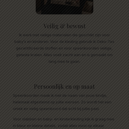
Veilig & bewust
Ik werk met veilige materialen die geschikt zijn voor
baby’s en kinderen. Voor de kleding gebruik ik Oeko-Tex
gecertificeerde stoffen en voor speenkoorden veilige,
geteste kralen. Alles voelt zacht aan en is gemaakt om
lang mee te gaan.
Persoonlijk en op maat
Speenkoorden maak ik met de naam van jouw kindje,
helemaal afgestemd op jullie wensen. Zo wordt het een
uniek en veilig speenkoord dat echt bij jullie past.
Voor slabben en baby- en kinderkleding kijk ik graag mee
in kleur en kleine details, zodat alles mooi op elkaar