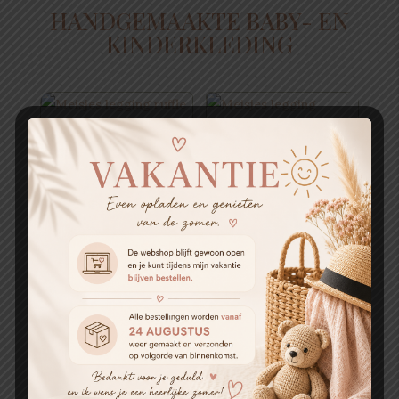
HANDGEMAAKTE BABY- EN
KINDERKLEDING
Meisjes legging
Meisjes legging
ruffle jacquard
hartjes rood
lila
€
23.95
€
23.95
Newborn broekje
Baby overslag
legging licht
shirtje panter
zalmroze
beige