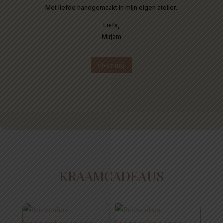
Met liefde handgemaakt in mijn eigen atelier.
Liefs,
Mirjam
Over mij
KRAAMCADEAUS