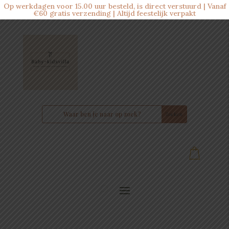
Op werkdagen voor 15.00 uur besteld, is direct verstuurd | Vanaf
€60 gratis verzending | Altijd feestelijk verpakt