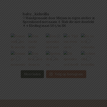
baby_kidsvilla
🤍Handgemaakt door Mirjam in eigen atelier
🎀
Speenkoord met naam
🍼 Slab die niet doorlekt
👨‍👦Kleding maat 50 t/m 116
Meer laden
Volg op Instagram