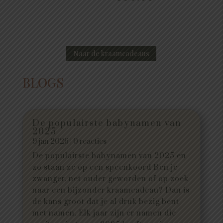
Naar de kraamcadeaus
BLOGS
De populairste babynamen van
2025
9 jan 2026
| 0 reacties
De populairste babynamen van 2025 en
zo staan ze op een speenkoord Ben je
zwanger, net ouder geworden of op zoek
naar een bijzonder kraamcadeau? Dan is
de kans groot dat je al druk bezig bent
met namen. Elk jaar zijn er namen die