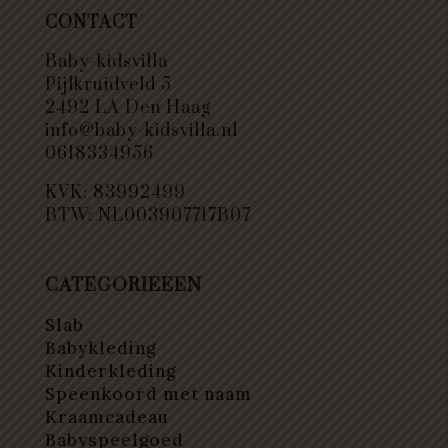
CONTACT
Baby-kidsvilla
Pijlkruidveld 5
2492 LA Den Haag
info@baby-kidsvilla.nl
0618334956
KVK: 83992499
BTW: NL003907717B07
CATEGORIEEEN
Slab
Babykleding
Kinderkleding
Speenkoord met naam
Kraamcadeau
Babyspeelgoed