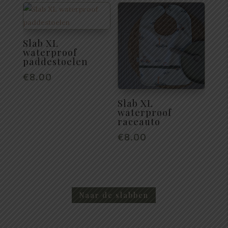
Slab XL
waterproof
paddestoelen
€
8.00
Slab XL
waterproof
raceauto
€
8.00
Naar de slabben