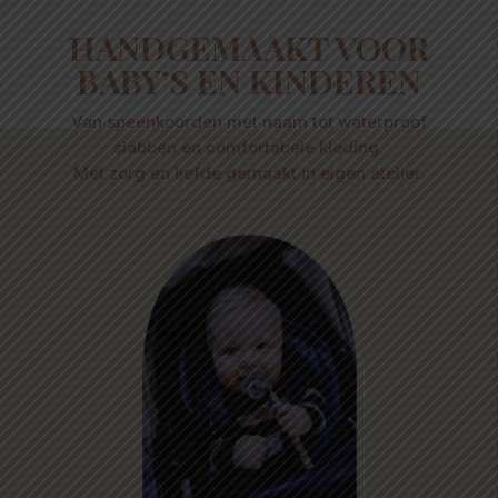
HANDGEMAAKT VOOR
BABY’S EN KINDEREN
Van speenkoorden met naam tot waterproof
slabben en comfortabele kleding.
Met zorg en liefde gemaakt in eigen atelier.