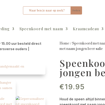
eding
Speenkoord met naam
Kraamcadeau
Home
/
Speenkoord met na
r 15.00 uur besteld direct
met naam jongen beer salie
kersverse ouders |
Speenkoo
jongen be
€
19.95
Houd de speen altijd binn
speenkoord met naam jonge