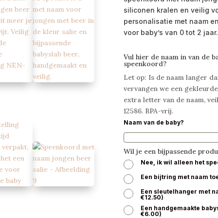
siliconen kralen en veilig
personalisatie met naam en
voor baby’s van 0 tot 2 jaar.
Vul hier de naam in van de b
speenkoord?
Let op: Is de naam langer da
vervangen we een gekleurde
extra letter van de naam, ve
12586. BPA-vrij.
Naam van de baby?
Wil je een bijpassende prod
Nee, ik wil alleen het s
Een bijtring met naam t
Een sleutelhanger met 
€
12.50
)
Een handgemaakte baby
€
6.00
)