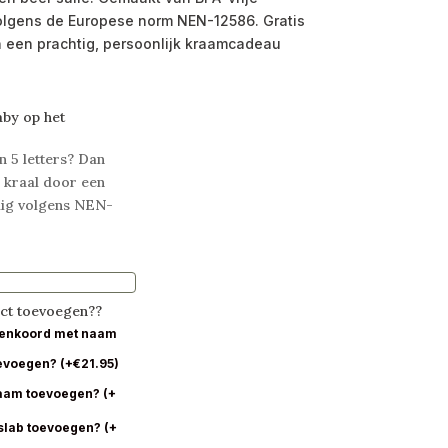
 volgens de Europese norm NEN-12586. Gratis
 een prachtig, persoonlijk kraamcadeau
aby op het
n 5 letters? Dan
 kraal door een
ilig volgens NEN-
uct toevoegen??
peenkoord met naam
oevoegen?
(
+
€
21.95
)
naam toevoegen?
(
+
slab toevoegen?
(
+