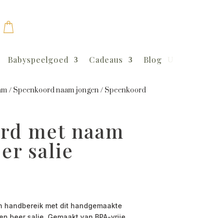
Babyspeelgoed
Cadeaus
Blog
am
/
Speenkoord naam jongen
/
Speenkoord
rd met naam
er salie
en handbereik met dit handgemaakte
n beer salie. Gemaakt van BPA-vrije