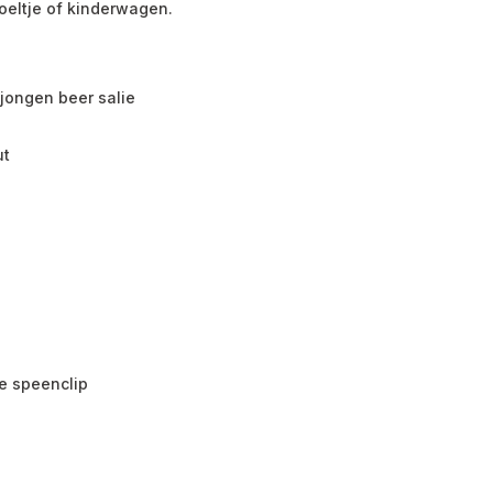
oeltje of kinderwagen.
ongen beer salie
ut
e speenclip