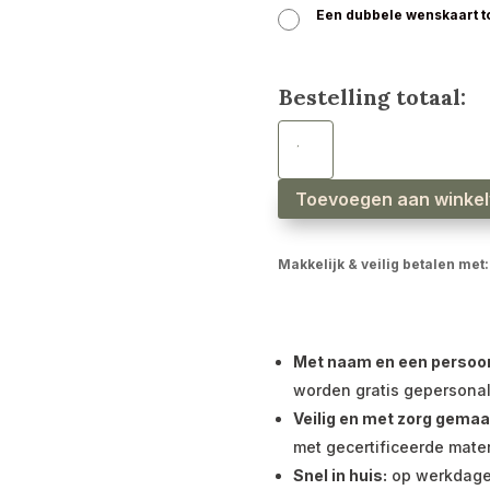
Een dubbele wenskaart 
Bestelling totaal:
Speenkoord
met
naam
jongen
beer
salie
Toevoegen aan winke
aantal
Makkelijk & veilig betalen met:
Met naam en een persoonli
worden gratis gepersonal
Veilig en met zorg gemaa
met gecertificeerde mater
Snel in huis:
op werkdagen 