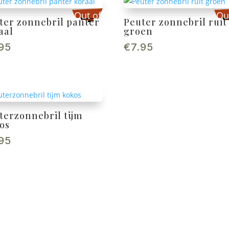
Out of
Ou
ter zonnebril panter
Peuter zonnebril ruit
aal
groen
stock
st
.95
€
7.95
terzonnebril tijm
os
.95