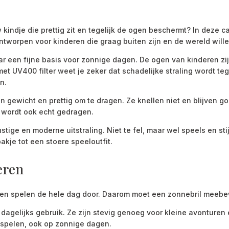
indje die prettig zit en tegelijk de ogen beschermt? In deze c
tworpen voor kinderen die graag buiten zijn en de wereld will
ar een fijne basis voor zonnige dagen. De ogen van kinderen z
met UV400 filter weet je zeker dat schadelijke straling wordt t
n.
van gewicht en prettig om te dragen. Ze knellen niet en blijven 
t, wordt ook echt gedragen.
tige en moderne uitstraling. Niet te fel, maar wel speels en sti
akje tot een stoere speeloutfit.
eren
men en spelen de hele dag door. Daarom moet een zonnebril mee
 dagelijks gebruik. Ze zijn stevig genoeg voor kleine avonturen
 spelen, ook op zonnige dagen.