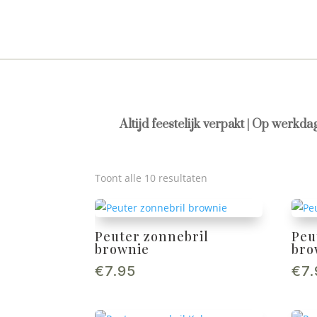
Altijd feestelijk verpakt | Op werkd
Toont alle 10 resultaten
Peuter zonnebril
Peu
brownie
bro
€
7.95
€
7