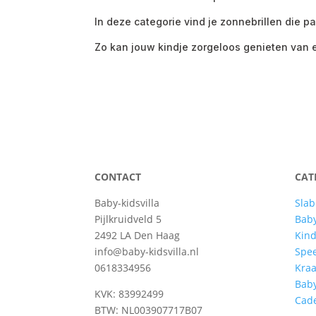
In deze categorie vind je zonnebrillen die pa
Zo kan jouw kindje zorgeloos genieten van e
CONTACT
CAT
Baby-kidsvilla
Slab
Pijlkruidveld 5
Baby
2492 LA Den Haag
Kind
info@baby-kidsvilla.nl
Spe
0618334956
Kra
Bab
KVK: 83992499
Cad
BTW: NL003907717B07