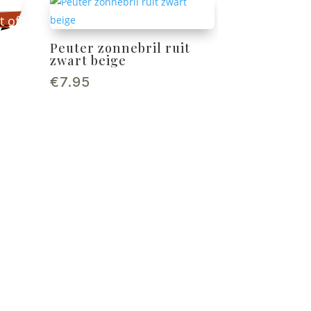
t of
Peuter zonnebril ruit
zwart beige
ock
€
7.95