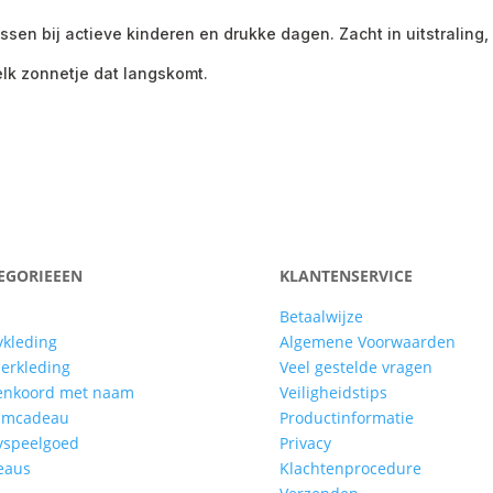
ssen bij actieve kinderen en drukke dagen. Zacht in uitstraling, 
lk zonnetje dat langskomt.
EGORIEEEN
KLANTENSERVICE
Betaalwijze
kleding
Algemene Voorwaarden
erkleding
Veel gestelde vragen
enkoord met naam
Veiligheidstips
amcadeau
Productinformatie
yspeelgoed
Privacy
eaus
Klachtenprocedure