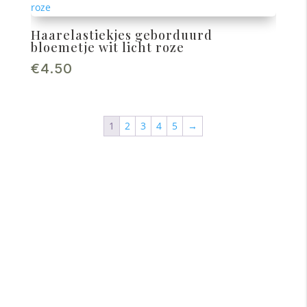
Haarelastiekjes geborduurd
bloemetje wit licht roze
€
4.50
1
2
3
4
5
→