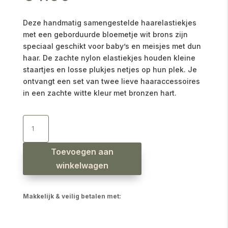
Deze handmatig samengestelde haarelastiekjes
met een geborduurde bloemetje wit brons zijn
speciaal geschikt voor baby’s en meisjes met dun
haar. De zachte nylon elastiekjes houden kleine
staartjes en losse plukjes netjes op hun plek. Je
ontvangt een set van twee lieve haaraccessoires
in een zachte witte kleur met bronzen hart.
Haarelastiekjes
geborduurd
bloemetje
wit
brons
|
Toevoegen aan
set
van
winkelwagen
2
aantal
Makkelijk & veilig betalen met: