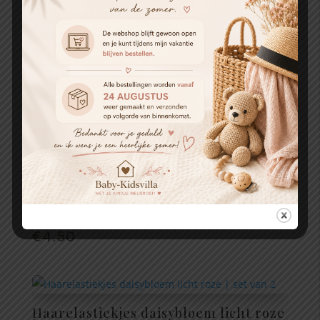
€
4.95
Haarelastiekjes daisybloem creme |
set van 2
€
4.50
Haarelastiekjes daisybloem licht
bruin | set van 2
€
4.50
Haarelastiekjes daisybloem licht roze