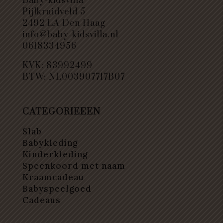
Baby-kidsvilla
Pijlkruidveld 5
2492 LA Den Haag
info@baby-kidsvilla.nl
0618334956
KVK: 83992499
BTW: NL003907717B07
CATEGORIEEEN
Slab
Babykleding
Kinderkleding
Speenkoord met naam
Kraamcadeau
Babyspeelgoed
Cadeaus