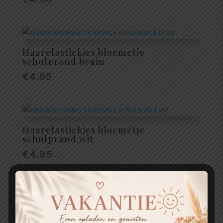
Haarelastiekjes bloemetje
schulprand bruin
€
4.95
Haarelastiekjes bloemetje
schulprand wit
€
4.95
Haarelastiekjes bloemetjes
schulprand crème