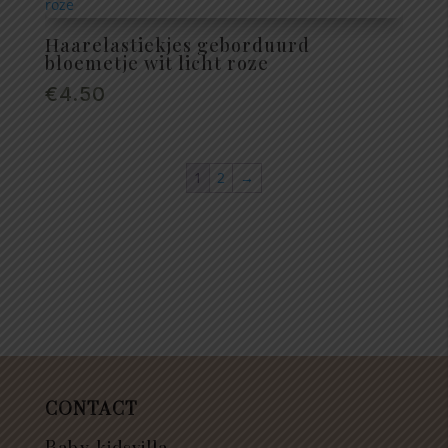
Haarelastiekjes geborduurd
bloemetje wit licht roze
€
4.50
1
2
→
CONTACT