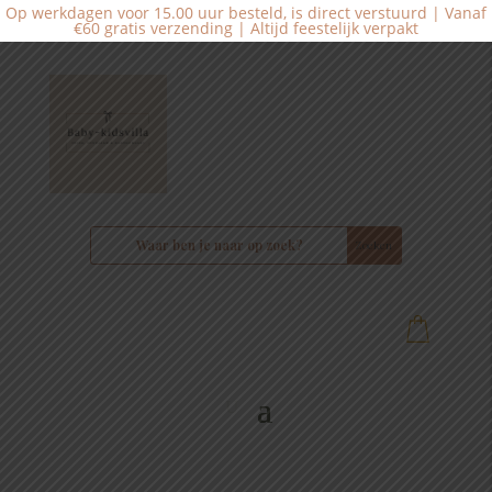
Op werkdagen voor 15.00 uur besteld, is direct verstuurd | Vanaf
€60 gratis verzending | Altijd feestelijk verpakt