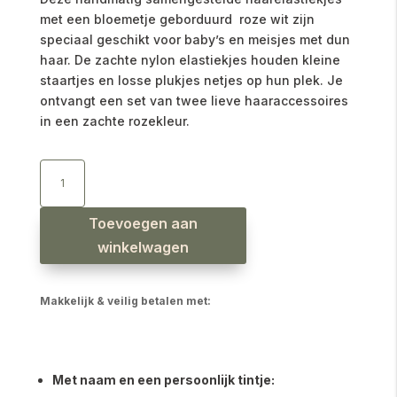
met een bloemetje geborduurd roze wit zijn
speciaal geschikt voor baby’s en meisjes met dun
haar. De zachte nylon elastiekjes houden kleine
staartjes en losse plukjes netjes op hun plek. Je
ontvangt een set van twee lieve haaraccessoires
in een zachte rozekleur.
Haarelastiekjes
bloemetje
geborduurd
roze
wit
|
Toevoegen aan
set
van
winkelwagen
2
aantal
Makkelijk & veilig betalen met:
Met naam en een persoonlijk tintje: