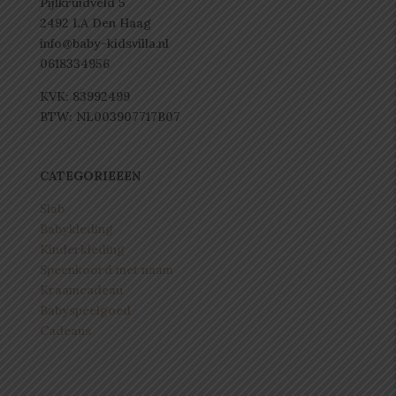
Pijlkruidveld 5
2492 LA Den Haag
info@baby-kidsvilla.nl
0618334956
KVK: 83992499
BTW: NL003907717B07
CATEGORIEEEN
Slab
Babykleding
Kinderkleding
Speenkoord met naam
Kraamcadeau
Babyspeelgoed
Cadeaus