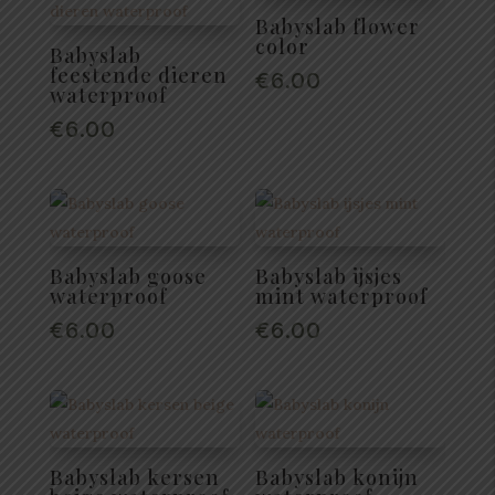
Babyslab flower
color
Babyslab
feestende dieren
€
6.00
waterproof
€
6.00
Babyslab goose
Babyslab ijsjes
waterproof
mint waterproof
€
6.00
€
6.00
Babyslab kersen
Babyslab konijn