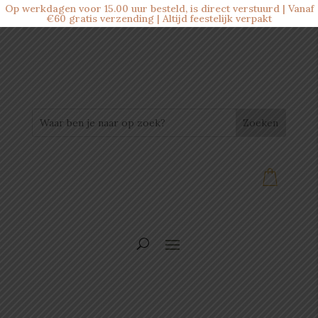
Op werkdagen voor 15.00 uur besteld, is direct verstuurd | Vanaf
€60 gratis verzending | Altijd feestelijk verpakt