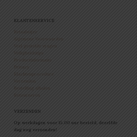
KLANTENSERVICE
Betaalwijze
Algemene Voorwaarden
Veel gestelde vragen
Veiligheidstips
Productinformatie
Privacy
Klachtenprocedure
Verzenden
Bestelling afhalen
Retourneren
VERZENDEN
Op werkdagen voor 15.00 uur besteld, dezelfde
dag nog verzonden!