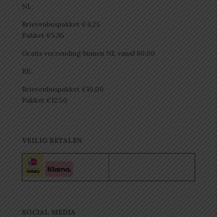
NL:
Brievenbuspakket €4,25
Pakket €5,95
Gratis verzending binnen NL vanaf 60,00
BE:
Brievenbuspakket €10,00
Pakket €12.50.
VEILIG BETALEN
SOCIAL MEDIA