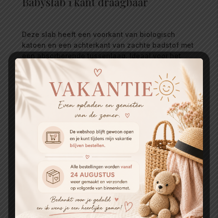
Babyslab 1 kant draagbaar
Deze slab heeft een voorkant van biologisch
katoen en een achterkant van zachte badstof met
een absorberende tussenlaag. Ideaal voor het
opvangen van vocht tijdens drinken en de eerste
hapjes. Deze slab is comfortabel, neemt goed op
en is perfect voor dagelijks gebruik.
Handgemaakte waterproof
babyslab (katoen + aquaprotect)
Deze slimme slab gebruik je aan twee kanten. De
katoenen kant met print is geschikt voor vloeibare
hapjes en drinken. De neutrale aquaprotect
achterkant is waterafstotend en ideaal voor vaste
voeding. Zo wissel je eenvoudig per eetmoment,