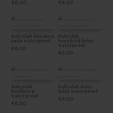
€
6.00
€
6.00
Babyslab bloemen
Babyslab
zada waterproof
boerderij beige
waterproof
€
6.00
€
6.00
Babyslab
Babyslab daisy
bosdieren
mint waterproof
waterproof
€
6.00
€
6.00