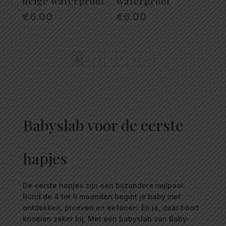
beige waterproof
waterproof
€
6.00
€
6.00
1
2
3
4
5
6
→
Babyslab voor de eerste
hapjes
De eerste hapjes zijn een bijzondere mijlpaal.
Rond de 4 tot 6 maanden begint je baby met
ontdekken, proeven en oefenen. En ja, daar hoort
knoeien zeker bij. Met een babyslab van Baby-