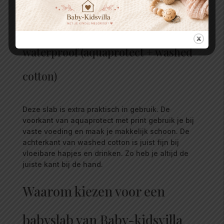
zonder een nieuwe slab te pakken.
Handgemaakte babyslab
waterproof (aquaprotect + washed
cotton)
Deze slab is extra praktisch in gebruik. De
voorkant van aquaprotect met print gebruik je bij
vaste voeding en maak je makkelijk schoon. De
achterkant van washed cotton is juist fijn bij
vloeibare hapjes en drinken. Zo heb je altijd de
juiste kant bij de hand.
Waarom kiezen voor een
babyslab van Baby-kidsvilla