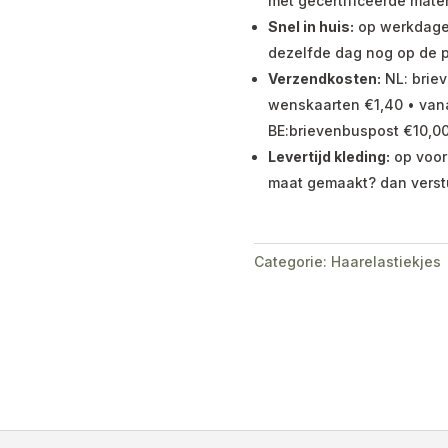
met gecertificeerde mater
Snel in huis:
op werkdagen 
dezelfde dag nog op de p
Verzendkosten:
NL: briev
wenskaarten €1,40 • vana
BE:brievenbuspost €10,00
Levertijd kleding:
op voor
maat gemaakt? dan verst
Categorie:
Haarelastiekjes