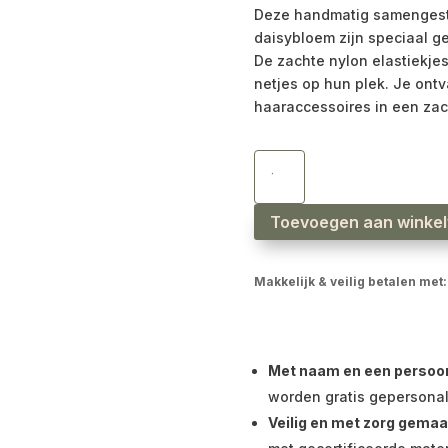
Deze handmatig samengeste
daisybloem zijn speciaal ge
De zachte nylon elastiekjes
netjes op hun plek. Je ontv
haaraccessoires in een zach
Haarelastiekjes
daisybloem
licht
bruin
|
set
Toevoegen aan winke
van
2
aantal
Makkelijk & veilig betalen met:
Met naam en een persoonli
worden gratis gepersonal
Veilig en met zorg gemaa