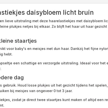
tiekjes daisybloem licht bruin
en lieve uitstraling met deze haarelastiekjes met daisybloem lic
ine plukjes netjes bij elkaar. Zo blijft het haar uit haar gezich
leine staartjes
ikt voor baby's en meisjes met dun haar. Dankzij het fijne nylon 
ig hebt.
seltje een schattige en verzorgde uitstraling. Ideaal voor het 
.
iedere dag
jks gebruik. Houd losse plukjes uit het gezicht tijdens het spele
uiken bij meisjes van ongeveer 0 tot 3 jaar.
kjes, zodat je direct twee staartjes kunt maken of altijd een re
nt.