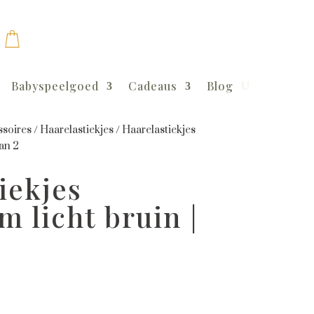
Babyspeelgoed
Cadeaus
Blog
soires
/
Haarelastiekjes
/
Haarelastiekjes
van 2
iekjes
m licht bruin |