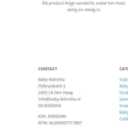
Elk product krijgt aandacht, zodat het mooi,
veilig en stevig is.
CONTACT
CAT
Baby-kidsvilla
Slab
Pijlkruidveld 5
Baby
2492 LA Den Haag
Kind
info@baby-kidsvilla.nl
Spe
0618334956
Kra
Bab
KVK: 83992499
Cad
BTW: NL003907717B07