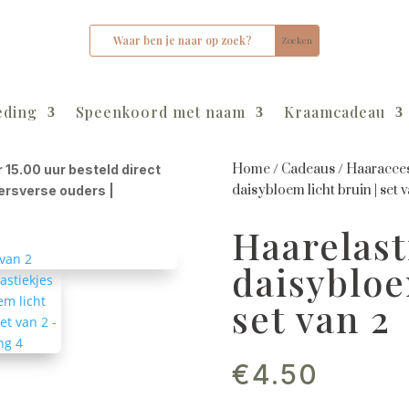
eding
Speenkoord met naam
Kraamcadeau
Home
/
Cadeaus
/
Haaracces
r 15.00 uur besteld direct
daisybloem licht bruin | set 
kersverse ouders |
Haarelast
daisybloe
set van 2
€
4.50