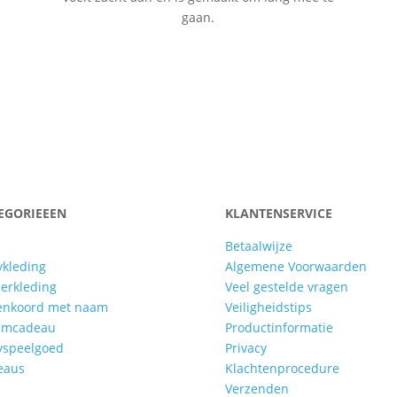
gaan.
EGORIEEEN
KLANTENSERVICE
Betaalwijze
kleding
Algemene Voorwaarden
erkleding
Veel gestelde vragen
enkoord met naam
Veiligheidstips
amcadeau
Productinformatie
yspeelgoed
Privacy
eaus
Klachtenprocedure
Verzenden