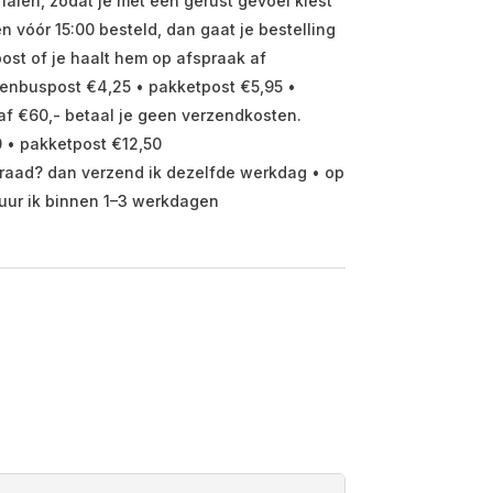
ialen, zodat je met een gerust gevoel kiest
vóór 15:00 besteld, dan gaat je bestelling
ost of je haalt hem op afspraak af
enbuspost €4,25 • pakketpost €5,95 •
f €60,- betaal je geen verzendkosten.
 • pakketpost €12,50
raad? dan verzend ik dezelfde werkdag • op
uur ik binnen 1–3 werkdagen