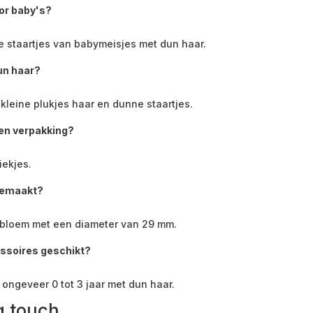
oor baby's?
ne staartjes van babymeisjes met dun haar.
dun haar?
r kleine plukjes haar en dunne staartjes.
een verpakking?
iekjes.
 gemaakt?
ybloem met een diameter van 29 mm.
essoires geschikt?
 ongeveer 0 tot 3 jaar met dun haar.
g touch