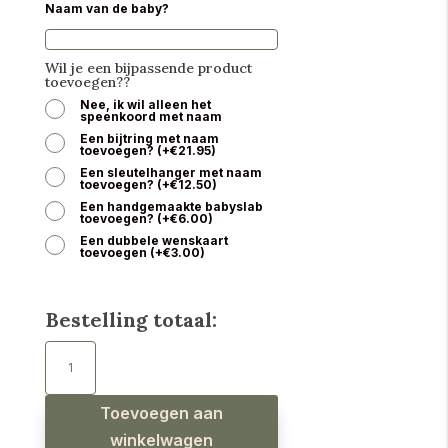
Naam van de baby?
Wil je een bijpassende product
toevoegen??
Nee, ik wil alleen het
speenkoord met naam
Een bijtring met naam
toevoegen?
(
+
€
21.95
)
Een sleutelhanger met naam
toevoegen?
(
+
€
12.50
)
Een handgemaakte babyslab
toevoegen?
(
+
€
6.00
)
Een dubbele wenskaart
toevoegen
(
+
€
3.00
)
Bestelling totaal:
Speenkoord
met
naam
meisje
poes
licht
Toevoegen aan
oudroze
aantal
winkelwagen