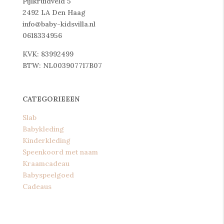
Pijlkruidveld 5
2492 LA Den Haag
info@baby-kidsvilla.nl
0618334956
KVK: 83992499
BTW: NL003907717B07
CATEGORIEEEN
Slab
Babykleding
Kinderkleding
Speenkoord met naam
Kraamcadeau
Babyspeelgoed
Cadeaus