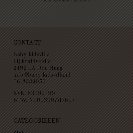
CONTACT
Baby-kidsvilla
Pijlkruidveld 5
2492 LA Den Haag
info@baby-kidsvilla.nl
0618334956
KVK: 83992499
BTW: NL003907717B07
CATEGORIEEEN
Slab