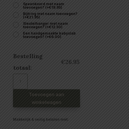
Speenkoord met naam
toevoegen?
(
+
€
19.95
)
Bijtring met naam toevoegen?
(
+
€
21.95
)
Sleutelhanger met naam
toevoegen?
(
+
€
12.50
)
Een handgemaakte babyslab
toevoegen?
(
+
€
6.00
)
Bestelling
€
26.95
totaal:
Brievenbus
kraamcadeau
meisje
happy
horse
speendoekje
Toevoegen aan
roze
aantal
winkelwagen
Makkelijk & veilig betalen met: