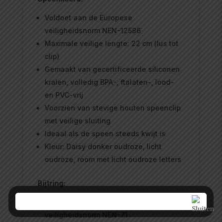
Voldoet aan de Europese
veiligheidsnorm NEN-12586
Maximale veilige lengte: 22 cm (lus tot
clip)
Gemaakt van gecertificeerde siliconen
kralen, volledig BPA-, ftalaten-, lood-
en PVC-vrij
Voorzien van stevige houten speenclip
met veilige sluiting
Ideaal als de speen steeds kwijt is
Kleur: Daisy donker oudroze, licht
oudroze, room met licht oudroze letters
Bijtring:
Voldoet aan de Europese
veiligheidsnorm NEN-71