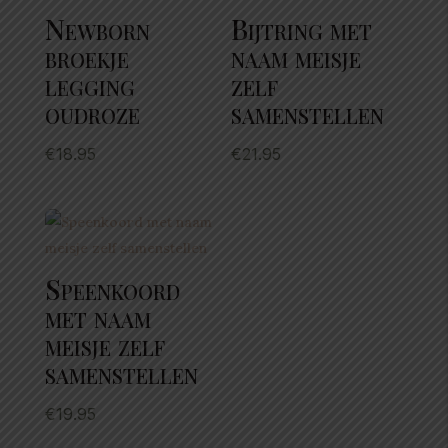
Newborn
Bijtring met
broekje
naam meisje
legging
zelf
oudroze
samenstellen
€
18.95
€
21.95
Speenkoord
met naam
meisje zelf
samenstellen
€
19.95