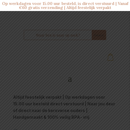
Op werkdagen voor 15.00 uur besteld, is direct verstuurd | Vanaf
€60 gratis verzending | Altijd feestelijk verpakt
Altijd feestelijk verpakt | Op werkdagen voor
15.00 uur besteld direct verstuurd | Naar jou deur
of direct naar de kersverse ouders |
Handgemaakt & 100% veilig BPA- vrij