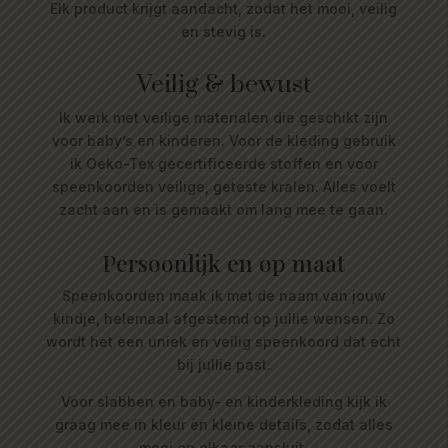
Elk product krijgt aandacht, zodat het mooi, veilig
en stevig is.
Veilig & bewust
Ik werk met veilige materialen die geschikt zijn
voor baby’s en kinderen. Voor de kleding gebruik
ik Oeko-Tex gecertificeerde stoffen en voor
speenkoorden veilige, geteste kralen. Alles voelt
zacht aan en is gemaakt om lang mee te gaan.
Persoonlijk en op maat
Speenkoorden maak ik met de naam van jouw
kindje, helemaal afgestemd op jullie wensen. Zo
wordt het een uniek en veilig speenkoord dat echt
bij jullie past.
Voor slabben en baby- en kinderkleding kijk ik
graag mee in kleur en kleine details, zodat alles
mooi op elkaar aansluit.