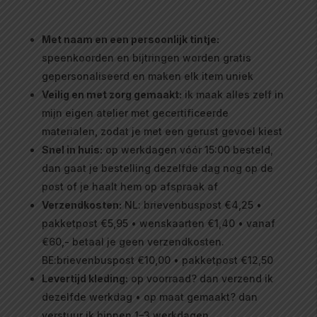
Met naam en een persoonlijk tintje:
speenkoorden en bijtringen worden gratis
gepersonaliseerd en maken elk item uniek
Veilig en met zorg gemaakt:
ik maak alles zelf in
mijn eigen atelier met gecertificeerde
materialen, zodat je met een gerust gevoel kiest
Snel in huis:
op werkdagen vóór 15:00 besteld,
dan gaat je bestelling dezelfde dag nog op de
post of je haalt hem op afspraak af
Verzendkosten:
NL: brievenbuspost €4,25 •
pakketpost €5,95 • wenskaarten €1,40 • vanaf
€60,- betaal je geen verzendkosten.
BE:brievenbuspost €10,00 • pakketpost €12,50
Levertijd kleding:
op voorraad? dan verzend ik
dezelfde werkdag • op maat gemaakt? dan
verstuur ik binnen 1–3 werkdagen