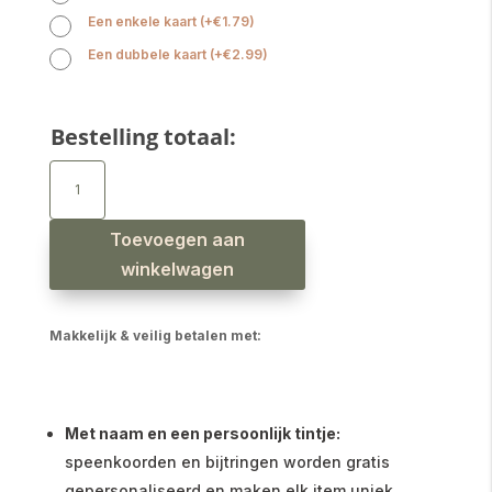
Een enkele kaart
(
+
€
1.79
)
Een dubbele kaart
(
+
€
2.99
)
Bestelling totaal:
Siliconen
bijtspeelgoed
beer
twist
creme
aantal
Toevoegen aan
winkelwagen
Makkelijk & veilig betalen met:
Met naam en een persoonlijk tintje:
speenkoorden en bijtringen worden gratis
gepersonaliseerd en maken elk item uniek