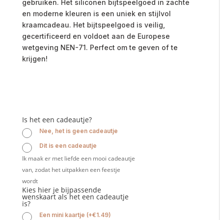
gebruiken. Het siliconen bijtspeelgoed in zachte
en moderne kleuren is een uniek en stijlvol
kraamcadeau. Het bijtspeelgoed is veilig,
gecertificeerd en voldoet aan de Europese
wetgeving NEN-71. Perfect om te geven of te
krijgen!
Is het een cadeautje?
Nee, het is geen cadeautje
Dit is een cadeautje
Ik maak er met liefde een mooi cadeautje
van, zodat het uitpakken een feestje
wordt
Kies hier je bijpassende
wenskaart als het een cadeautje
is?
Een mini kaartje
(
+
€
1.49
)