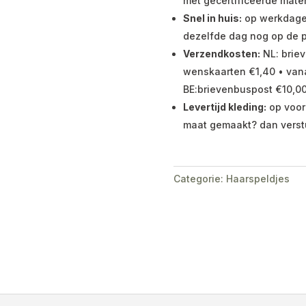
met gecertificeerde mater
Snel in huis:
op werkdagen 
dezelfde dag nog op de p
Verzendkosten:
NL: briev
wenskaarten €1,40 • vana
BE:brievenbuspost €10,00
Levertijd kleding:
op voor
maat gemaakt? dan verst
Categorie:
Haarspeldjes