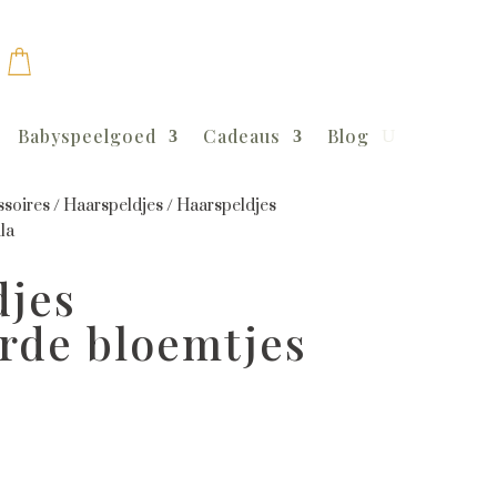
Babyspeelgoed
Cadeaus
Blog
soires
/
Haarspeldjes
/
Haarspeldjes
la
djes
rde bloemtjes