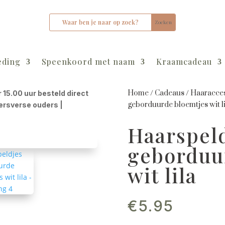
eding
Speenkoord met naam
Kraamcadeau
Home
/
Cadeaus
/
Haaracces
r 15.00 uur besteld direct
geborduurde bloemtjes wit li
kersverse ouders |
Haarspel
geborduu
wit lila
€
5.95