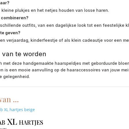
haar?
an kleine plukjes en het netjes houden van losse haren.
es combineren?
chillende outfits, van een dagelijkse look tot een feestelijke kl
 te geven?
een verjaardag, kinderfeestje of als klein cadeautje voor een me
j van te worden
ouch met deze handgemaakte haarspeldjes met geborduurde bloeme
 en is een mooie aanvulling op de haaraccessoires van jouw me
re gelegenheid.
 van …
ab XL hartjes