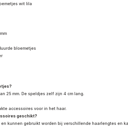
emetjes wit lila
5 mm
rduurde bloemetjes
er
etjes?
n 25 mm. De speldjes zelf zijn 4 cm lang.
?
te accessoires voor in het haar.
essoires geschikt?
s en kunnen gebruikt worden bij verschillende haarlengtes en k