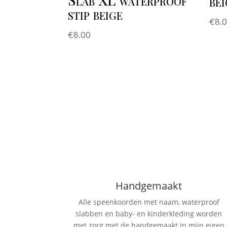
be
stip beige
€
8.
€
8.00
Handgemaakt
Alle speenkoorden met naam, waterproof
slabben
en baby- en kinderkleding worden
met zorg met de handgemaakt in mijn eigen