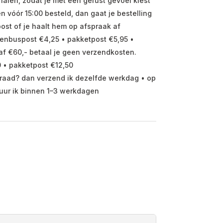
ialen, zodat je met een gerust gevoel kiest
vóór 15:00 besteld, dan gaat je bestelling
ost of je haalt hem op afspraak af
enbuspost €4,25 • pakketpost €5,95 •
f €60,- betaal je geen verzendkosten.
 • pakketpost €12,50
raad? dan verzend ik dezelfde werkdag • op
uur ik binnen 1–3 werkdagen