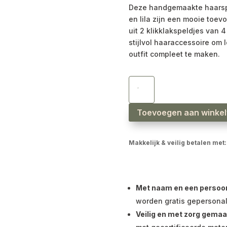
Deze handgemaakte haarspe
en lila zijn een mooie toev
uit 2 klikklakspeldjes van 
stijlvol haaraccessoire om 
outfit compleet te maken.
Haarspeldjes
geborduurde
bloemtjes
wit
lila
aantal
Toevoegen aan winke
Makkelijk & veilig betalen met:
Met naam en een persoonli
worden gratis gepersonal
Veilig en met zorg gemaa