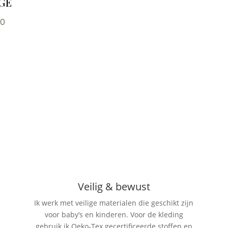
ige
00
Veilig & bewust
Ik werk met veilige materialen die geschikt zijn
voor baby’s en kinderen. Voor de kleding
gebruik ik Oeko-Tex gecertificeerde stoffen en