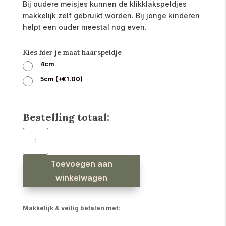
Bij oudere meisjes kunnen de klikklakspeldjes
makkelijk zelf gebruikt worden. Bij jonge kinderen
helpt een ouder meestal nog even.
Kies hier je maat haarspeldje
4cm
5cm
(
+
€
1.00
)
Bestelling totaal:
Haarspeldjes
daisy
bloem
noten
bruin
aantal
Toevoegen aan
winkelwagen
Makkelijk & veilig betalen met: