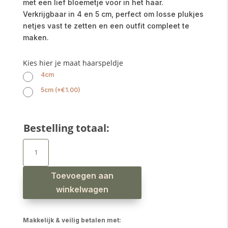
met een lief bloemetje voor in het haar.
Verkrijgbaar in 4 en 5 cm, perfect om losse plukjes
netjes vast te zetten en een outfit compleet te
maken.
Kies hier je maat haarspeldje
4cm
5cm
(
+
€
1.00
)
Bestelling totaal:
Haarspeldjes
daisy
bloem
oudroze
aantal
Toevoegen aan
winkelwagen
Makkelijk & veilig betalen met: