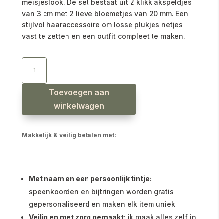
meisjeslook. De set bestaat uit 2 klikklakspeldjes
van 3 cm met 2 lieve bloemetjes van 20 mm. Een
stijlvol haaraccessoire om losse plukjes netjes
vast te zetten en een outfit compleet te maken.
Haarspeldjes
geborduurd
daisy
bloemetjes
taupe
aantal
Toevoegen aan
winkelwagen
Makkelijk & veilig betalen met:
Met naam en een persoonlijk tintje:
speenkoorden en bijtringen worden gratis
gepersonaliseerd en maken elk item uniek
Veilig en met zorg gemaakt:
ik maak alles zelf in