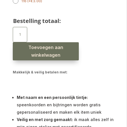
116
(
+
€
3.00
)
Bestelling totaal:
Jongens
sweater
korte
mouw
blokjes
creme
Toevoegen aan
aantal
winkelwagen
Makkelijk & veilig betalen met:
Met naam en een persoonlijk tintje:
speenkoorden en bijtringen worden gratis
gepersonaliseerd en maken elk item uniek
Veilig en met zorg gemaakt:
ik maak alles zelf in
mijn eigen atelier met gecertificeerde