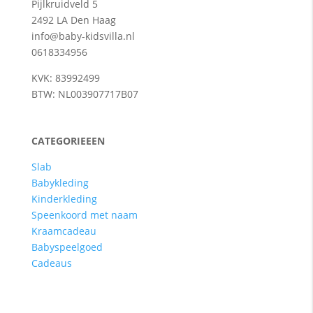
Pijlkruidveld 5
2492 LA Den Haag
info@baby-kidsvilla.nl
0618334956
KVK: 83992499
BTW: NL003907717B07
CATEGORIEEEN
Slab
Babykleding
Kinderkleding
Speenkoord met naam
Kraamcadeau
Babyspeelgoed
Cadeaus