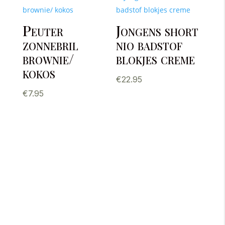
Peuter
Jongens short
zonnebril
nio badstof
brownie/
blokjes creme
kokos
€
22.95
€
7.95