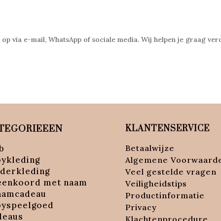
t op via e-mail, WhatsApp of sociale media. Wij helpen je graag ver
TEGORIEEEN
KLANTENSERVICE
b
Betaalwijze
bykleding
Algemene Voorwaard
nderkleding
Veel gestelde vragen
eenkoord met naam
Veiligheidstips
aamcadeau
Productinformatie
byspeelgoed
Privacy
deaus
Klachtenprocedure