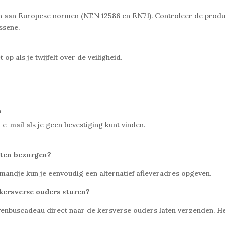
oen aan Europese normen (NEN 12586 en EN71). Controleer de prod
ssene.
p als je twijfelt over de veiligheid.
?
e-mail als je geen bevestiging kunt vinden.
laten bezorgen?
elmandje kun je eenvoudig een alternatief afleveradres opgeven.
 kersverse ouders sturen?
venbuscadeau direct naar de kersverse ouders laten verzenden. H