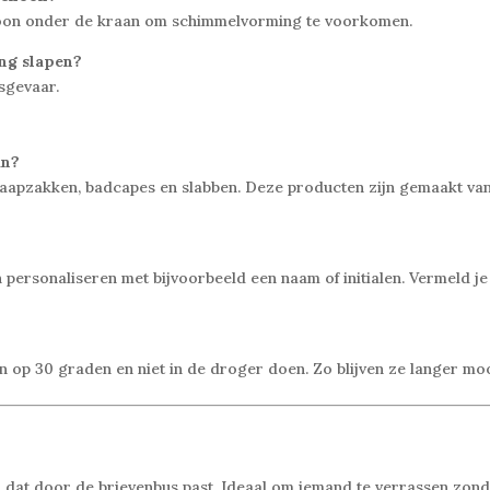
hoon onder de kraan om schimmelvorming te voorkomen.
ing slapen?
sgevaar.
an?
aapzakken, badcapes en slabben. Deze producten zijn gemaakt van 
en personaliseren met bijvoorbeeld een naam of initialen. Vermeld j
n op 30 graden en niet in de droger doen. Zo blijven ze langer moo
dat door de brievenbus past. Ideaal om iemand te verrassen zonder