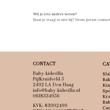
Wil je iets anders weten?
Staat je vraag er niet bij? Neem gerust contac
CONTACT
CA
Baby-kidsvilla
Sla
Pijlkruidveld 5
Ba
2492 LA Den Haag
Ki
info@baby-kidsvilla.nl
Sp
0618334956
Kr
Ba
KVK: 83992499
Ca