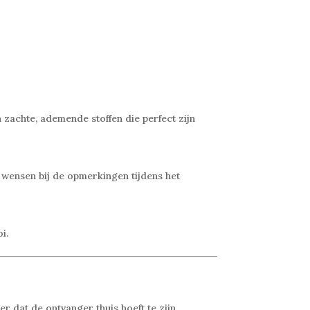
zachte, ademende stoffen die perfect zijn
e wensen bij de opmerkingen tijdens het
i.
 dat de ontvanger thuis hoeft te zijn.