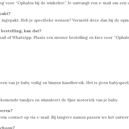
lling voor “Ophalen bij de winkelier.” Je ontvangt een e-mail om een
epakt?
jk ingepakt. Heb je specifieke wensen? Vermeld deze dan bij de opme
 bestelling, kan dat?
-mail of WhatsApp. Plaats een nieuwe bestelling en kies voor “Opha
n van je baby veilig en binnen handbereik. Het is geen babyspeelg
orkomende tandjes en stimuleert de fijne motoriek van je baby.
iseren?
of neem contact op via e-mail. Bij langere namen passen we het ontw
 schoon?