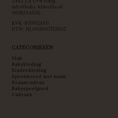
2492 LA Den Haag
info@baby-kidsvilla.nl
0618334956
KVK: 83992499
BTW: NL003907717B07
CATEGORIEEEN
Slab
Babykleding
Kinderkleding
Speenkoord met naam
Kraamcadeau
Babyspeelgoed
Cadeaus