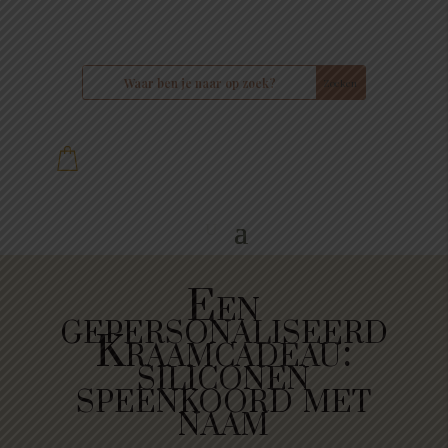
Een
gepersonaliseerd
Kraamcadeau:
siliconen
speenkoord met
naam