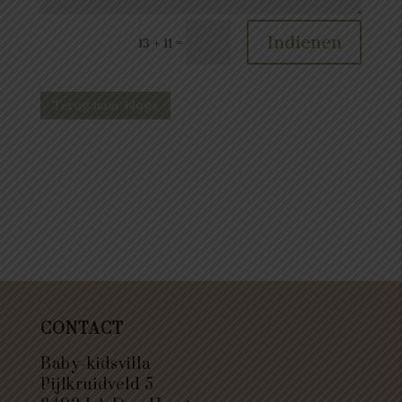
Indienen
=
13 + 11
Terug naar blogs
CONTACT
Baby-kidsvilla
Pijlkruidveld 5