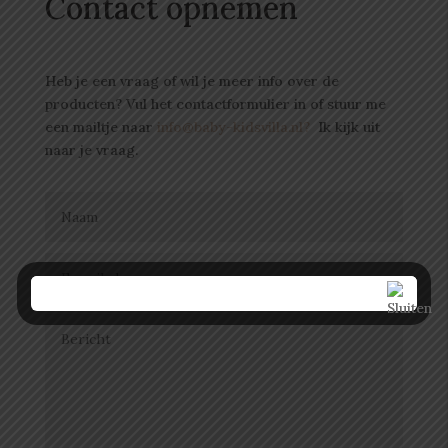
Contact opnemen
Heb je een vraag of wil je meer info over de
producten? Vul het contactformulier in of stuur me
een mailtje naar
info@baby-kidsvilla.nl?
Ik kijk uit
naar je vraag.