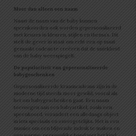
Meer dan alleen een naam
Naast de naam van de baby kunnen
speenkoorden ook worden gepersonaliseerd
met keuzes in kleuren, stijlen en thema’s. Dit
stelt de gever in staat om echt een op maat
gemaakt cadeau te creëren dat de uniekheid
van de baby weerspiegelt.
De populariteit van gepersonaliseerde
babygeschenken
Gepersonaliseerde kraamcadeaus zijn in de
moderne tijd steeds meer gewild, vooral als
het om babygeschenken gaat. Een naam
toevoegen aan een babyartikel, zoals een
speenkoord, verandert een alledaags object
in iets speciaals en onvergetelijks. Het is een
manier om een blijvende indruk te maken en
een warme, persoonlijke band met het kind