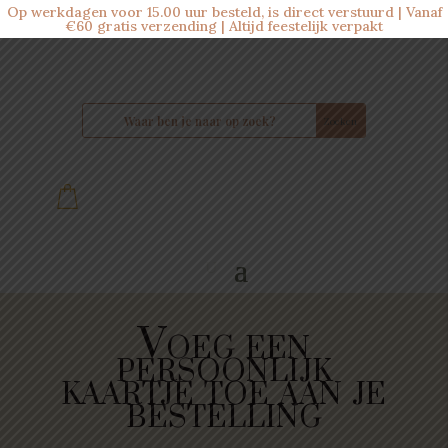
Op werkdagen voor 15.00 uur besteld, is direct verstuurd | Vanaf
€60 gratis verzending | Altijd feestelijk verpakt
Voeg een
persoonlijk
kaartje toe aan je
bestelling