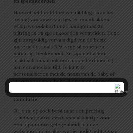
en speenkoorden
Hoewel het hoofddoel van dit blog is om het
belang van onze kaartjes te benadrukken,
willen we ook kort onze handgemaakte
bijtringen en speenkoorden vermelden. Deze
zijn zorgvuldig vervaardigd van de beste
materialen, zoals BPA-vrije siliconen en
natuurlijk beukenhout. Ze zijn niet alleen
praktisch, maar ook een mooie herinnering
aan een speciale tijd. Je kunt ze
personaliseren met de naam van de baby of
kiezen voor specifieke kleuren en ontwerpen
die passen bij de stijl van de ouders.
Conclusie
Of je nu op zoek bent naar een prachtig
kraamcadeau of een speciaal kaartje voor
een bijzondere gelegenheid, in onze
webshop vind je alles wat je nodig hebt. Onze