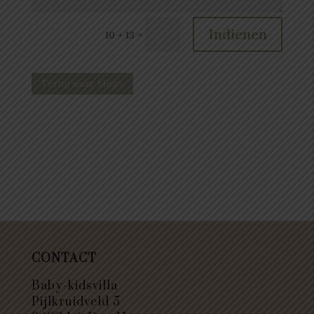
Indienen
=
10 + 13
Terug naar blogs
CONTACT
Baby-kidsvilla
Pijlkruidveld 5