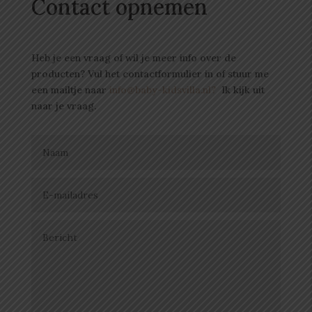
Contact opnemen
Heb je een vraag of wil je meer info over de
producten? Vul het contactformulier in of stuur me
een mailtje naar
info@baby-kidsvilla.nl?
Ik kijk uit
naar je vraag.