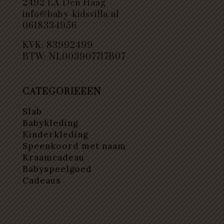
2492 LA Den Haag
info@baby-kidsvilla.nl
0618334956
KVK: 83992499
BTW: NL003907717B07
CATEGORIEEEN
Slab
Babykleding
Kinderkleding
Speenkoord met naam
Kraamcadeau
Babyspeelgoed
Cadeaus