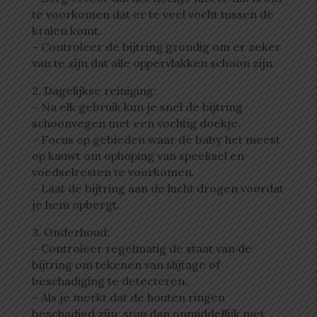
te voorkomen dat er te veel vocht tussen de
kralen komt.
– Controleer de bijtring grondig om er zeker
van te zijn dat alle oppervlakken schoon zijn.
2. Dagelijkse reiniging:
– Na elk gebruik kun je snel de bijtring
schoonvegen met een vochtig doekje.
– Focus op gebieden waar de baby het meest
op kauwt om ophoping van speeksel en
voedselresten te voorkomen.
– Laat de bijtring aan de lucht drogen voordat
je hem opbergt.
3. Onderhoud:
– Controleer regelmatig de staat van de
bijtring om tekenen van slijtage of
beschadiging te detecteren.
– Als je merkt dat de houten ringen
beschadigd zijn, stop dan onmiddellijk met