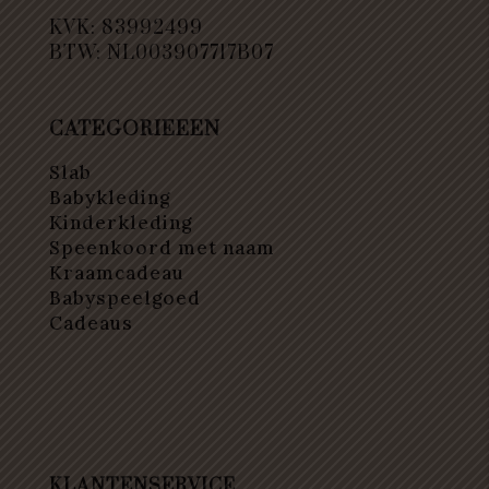
KVK: 83992499
BTW: NL003907717B07
CATEGORIEEEN
Slab
Babykleding
Kinderkleding
Speenkoord met naam
Kraamcadeau
Babyspeelgoed
Cadeaus
KLANTENSERVICE