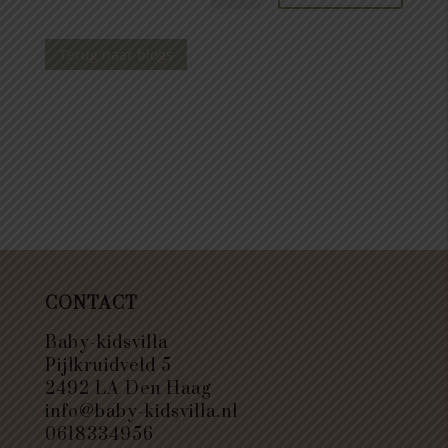
Terug naar blogs
CONTACT
Baby-kidsvilla
Pijlkruidveld 5
2492 LA Den Haag
info@baby-kidsvilla.nl
0618334956