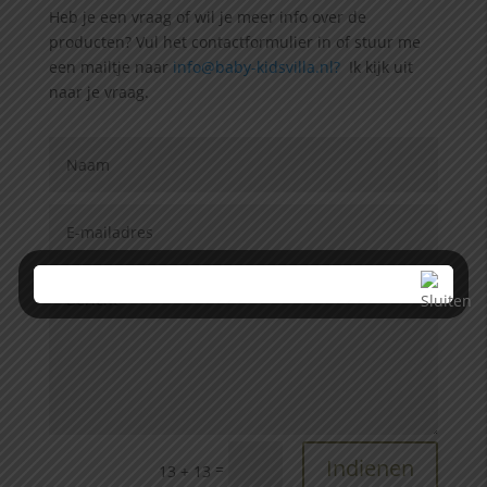
Heb je een vraag of wil je meer info over de
producten? Vul het contactformulier in of stuur me
een mailtje naar
info@baby-kidsvilla.nl?
Ik kijk uit
naar je vraag.
Indienen
=
13 + 13