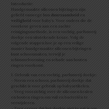
Introductie:
Handgemaakte siliconen bijtringen zijn
geliefd vanwege hun
duurzaamheid
en
veiligheid
voor baby’s. Voor ouders die de
voorkeur geven aan een zachte
reinigingsmethode, is een vochtig, parfumvrij
doekje een uitstekende keuze. Volg de
volgende stappen hoe je op een veilige
manier handgemaakte siliconen bijtringen
kunt schoonmaken, terwijl je
schimmelvorming en schade aan houten
ringen voorkomt.
1. Gebruik van een vochtig, parfumvrij doekje:
– Neem een schoon, parfumvrij doekje dat
geschikt is voor gebruik op babyartikelen.
– Veeg voorzichtig over de siliconen kralen
en houten ringen om vuil en bacteriën te
verwijderen.
– Zorg ervoor dat het doekje niet te nat is om