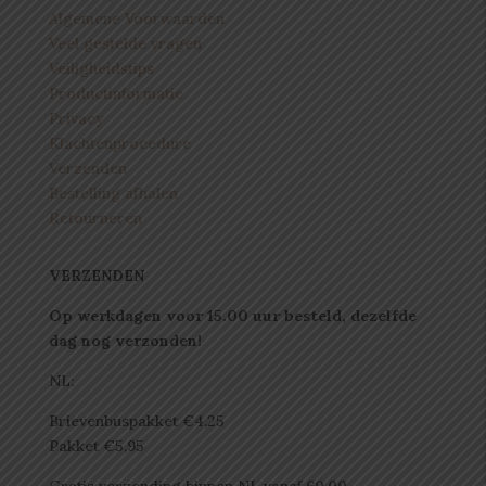
Algemene Voorwaarden
Veel gestelde vragen
Veiligheidstips
Productinformatie
Privacy
Klachtenprocedure
Verzenden
Bestelling afhalen
Retourneren
VERZENDEN
Op werkdagen voor 15.00 uur besteld, dezelfde
dag nog verzonden!
NL:
Brievenbuspakket €4,25
Pakket €5,95
Gratis verzending binnen NL vanaf 60,00