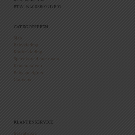
BTW: NL003907717B07
CATEGORIEEEN
Slab
Babykleding
Kinderkleding
Speenkoord met naam
Kraamcadeau
Babyspeelgoed
Cadeaus
KLANTENSERVICE
Betaalwijze