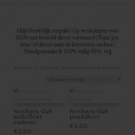
Altijd feestelijk verpakt | Op werkdagen voor
15.00 uur besteld direct verstuurd | Naar jou
deur of direct naar de kersverse ouders |
Handgemaakt & 100% veilig BPA- vrij
Resultaat 17–28 van de 28 resultaten wordt getoond
Newborn slab
Newborn slab
millefleur
pandabeer
oudroze
€
5.00
€
5.00