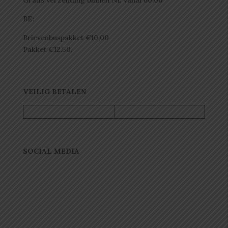
BE:
Brievenbuspakket €10,00
Pakket €12.50.
VEILIG BETALEN
SOCIAL MEDIA