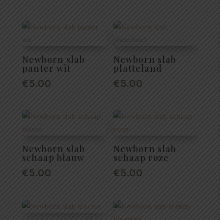
Newborn slab
Newborn slab
panter wit
platteland
€
5.00
€
5.00
Newborn slab
Newborn slab
schaap blauw
schaap roze
€
5.00
€
5.00