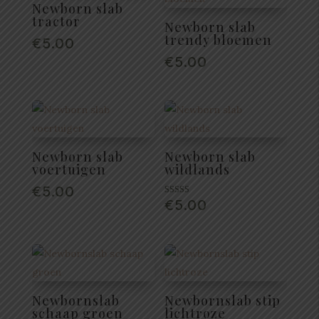
Newborn slab
tractor
Newborn slab
trendy bloemen
€
5.00
€
5.00
Newborn slab
Newborn slab
voertuigen
wildlands
€
5.00
€
5.00
Gewaardeerd
5.00
uit 5
Newbornslab
Newbornslab stip
schaap groen
lichtroze