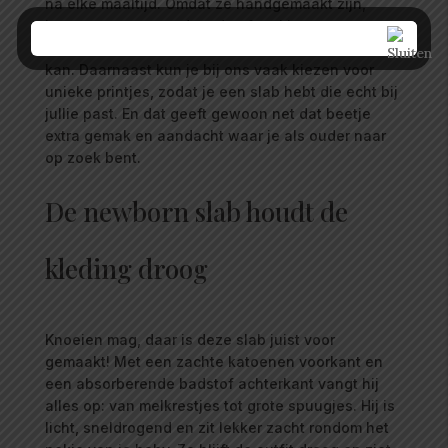
na elke maaltijd. Omdat ze handgemaakt zijn,
letten we extra goed op de afwerking en
duurzaamheid zo heb je een slab die lang mee
kan. Daarnaast kun je bij ons vaak kiezen voor
unieke printjes, zodat je een slab hebt die echt bij
jullie past. En dat geeft gewoon net dat beetje
extra gemak en aandacht waar je als ouder naar
op zoek bent.
De newborn slab houdt de
kleding droog
Knoeien mag, daar is deze slab juist voor
gemaakt! Met een zachte katoenen voorkant en
een absorberende badstof achterkant vangt hij
alles op: van melkrestjes tot grote spuugjes. Hij is
licht, sneldrogend en zit lekker zacht rondom het