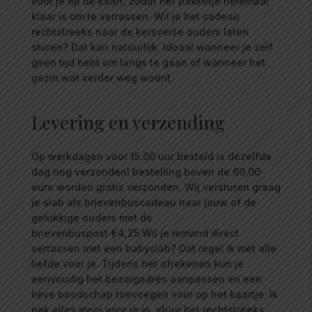
voor je op de kaart, zodat het pakketje helemaal
klaar is om te verrassen. Wil je het cadeau
rechtstreeks naar de kersverse ouders laten
sturen? Dat kan natuurlijk. Ideaal wanneer je zelf
geen tijd hebt om langs te gaan of wanneer het
gezin wat verder weg woont.
Levering en verzending
Op werkdagen voor 15.00 uur besteld is dezelfde
dag nog verzonden! bestelling boven de 60,00
euro worden gratis verzonden. Wij versturen graag
je slab als brievenbuscadeau naar jouw of de
gelukkige ouders met de
brievenbuspost
€
4,25.Wil je iemand direct
verrassen met een babyslab? Dat regel ik met alle
liefde voor je. Tijdens het afrekenen kun je
eenvoudig het bezorgadres aanpassen en een
lieve boodschap toevoegen voor op het kaartje. Ik
pak alles mooi voor je in, stuur het rechtstreeks