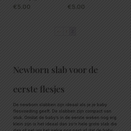
€
5.00
€
5.00
←
1
2
Newborn slab voor de
eerste flesjes
De newborn slabben zijn ideaal als je je baby
flesvoeding geeft. De slabben zijn compact van
stuk. Omdat de baby’s in de eerste weken nog erg
klein zijn is het ideaal dan zo’n hele grote slab die
dan of net om het nekje nog past of dat de baby