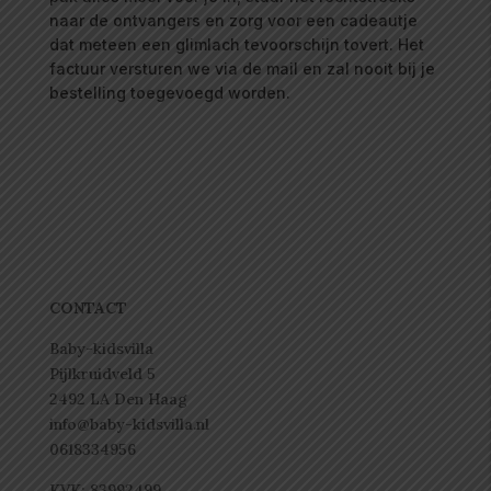
naar de ontvangers en zorg voor een cadeautje
dat meteen een glimlach tevoorschijn tovert. Het
factuur versturen we via de mail en zal nooit bij je
bestelling toegevoegd worden.
CONTACT
Baby-kidsvilla
Pijlkruidveld 5
2492 LA Den Haag
info@baby-kidsvilla.nl
0618334956
KVK: 83992499