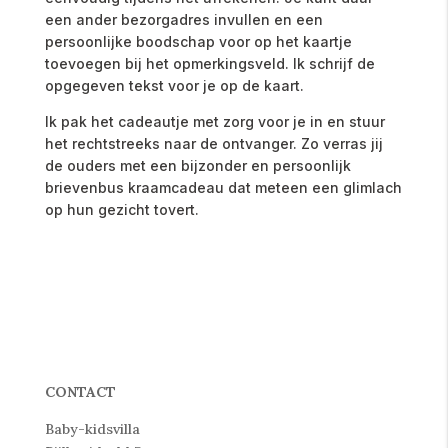
een
ander
bezorgadres
invullen
en
een
persoonlijke
boodschap
voor
op
het
kaartje
toevoegen bij het opmerkingsveld. Ik schrijf de
opgegeven tekst voor je op de kaart.
Ik
pak
het
cadeautje
met
zorg
voor
je
in
en
stuur
het
rechtstreeks
naar
de
ontvanger.
Zo
verras
jij
de
ouders
met
een
bijzonder
en
persoonlijk
brievenbus
kraamcadeau
dat
meteen
een
glimlach
op
hun
gezicht
tovert.
CONTACT
Baby-kidsvilla