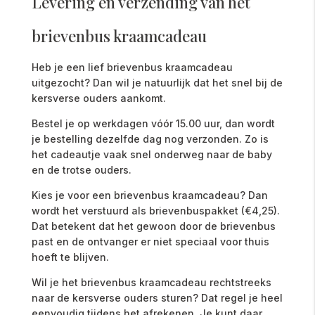
Levering en verzending van het
brievenbus kraamcadeau
Heb
je
een
lief
brievenbus
kraamcadeau
uitgezocht?
Dan
wil
je
natuurlijk
dat
het
snel
bij
de
kersverse
ouders
aankomt.
Bestel
je
op
werkdagen
vóór
15.00
uur
,
dan
wordt
je
bestelling
dezelfde
dag
nog
verzonden
.
Zo
is
het
cadeautje
vaak
snel
onderweg
naar
de
baby
en
de
trotse
ouders.
Kies
je
voor
een
brievenbus
kraamcadeau
?
Dan
wordt
het
verstuurd
als
brievenbuspakket (€4,25).
Dat
betekent
dat
het
gewoon
door
de
brievenbus
past
en
de
ontvanger
er
niet
speciaal
voor
thuis
hoeft
te
blijven.
Wil
je
het brievenbus
kraamcadeau
rechtstreeks
naar
de
kersverse
ouders
sturen
?
Dat
regel
je
heel
eenvoudig
tijdens
het
afrekenen.
Je
kunt
daar