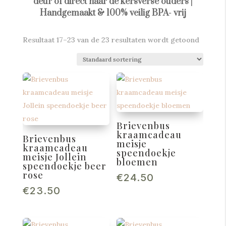
deur of direct naar de kersverse ouders |
Handgemaakt & 100% veilig BPA- vrij
Resultaat 17–23 van de 23 resultaten wordt getoond
Brievenbus
kraamcadeau
Brievenbus
meisje
kraamcadeau
speendoekje
meisje Jollein
bloemen
speendoekje beer
rose
€
24.50
€
23.50