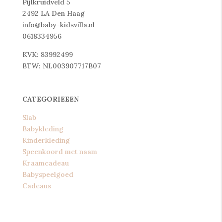
Pijlkruidveld 5
2492 LA Den Haag
info@baby-kidsvilla.nl
0618334956
KVK: 83992499
BTW: NL003907717B07
CATEGORIEEEN
Slab
Babykleding
Kinderkleding
Speenkoord met naam
Kraamcadeau
Babyspeelgoed
Cadeaus