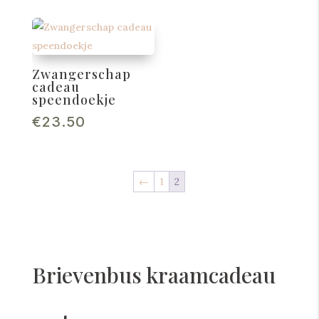
Zwangerschap
cadeau
speendoekje
€
23.50
←
1
2
Brievenbus kraamcadeau