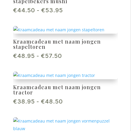
stapelbekers mushi
Prijsklasse:
€
44.50
-
€
53.95
€44.50
tot
€53.95
Kraamcadeau met naam jongen
stapeltoren
Prijsklasse:
€
48.95
-
€
57.50
€48.95
tot
€57.50
Kraamcadeau met naam jongen
tractor
Prijsklasse:
€
38.95
-
€
48.50
€38.95
tot
€48.50