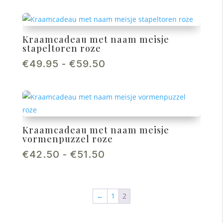
tot
€58.95
Kraamcadeau met naam meisje
stapeltoren roze
Prijsklasse:
€
49.95
-
€
59.50
€49.95
tot
€59.50
Kraamcadeau met naam meisje
vormenpuzzel roze
Prijsklasse:
€
42.50
-
€
51.50
€42.50
tot
€51.50
←
1
2