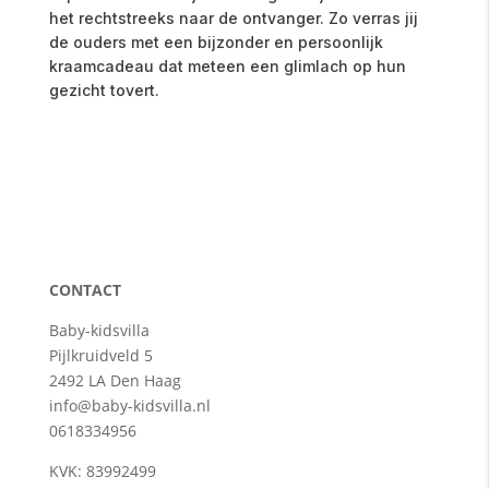
het
rechtstreeks
naar
de
ontvanger.
Zo
verras
jij
de
ouders
met
een
bijzonder
en
persoonlijk
kraamcadeau
dat
meteen
een
glimlach
op
hun
gezicht
tovert.
CONTACT
Baby-kidsvilla
Pijlkruidveld 5
2492 LA Den Haag
info@baby-kidsvilla.nl
0618334956
KVK: 83992499