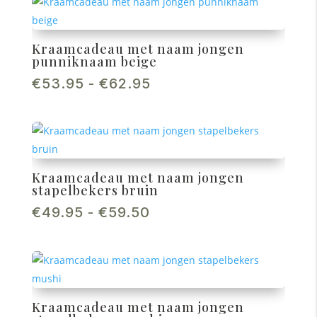
€57.50
Kraamcadeau met naam jongen
punniknaam beige
Prijsklasse:
€
53.95
-
€
62.95
€53.95
tot
€62.95
Kraamcadeau met naam jongen
stapelbekers bruin
Prijsklasse:
€
49.95
-
€
59.50
€49.95
tot
€59.50
Kraamcadeau met naam jongen