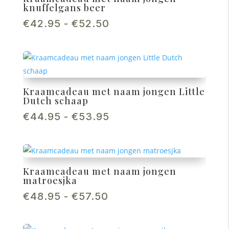
knuffelgans beer
Prijsklasse:
€
42.95
-
€
52.50
€42.95
tot
€52.50
Kraamcadeau met naam jongen Little
Dutch schaap
Prijsklasse:
€
44.95
-
€
53.95
€44.95
tot
€53.95
Kraamcadeau met naam jongen
matroesjka
Prijsklasse:
€
48.95
-
€
57.50
€48.95
tot