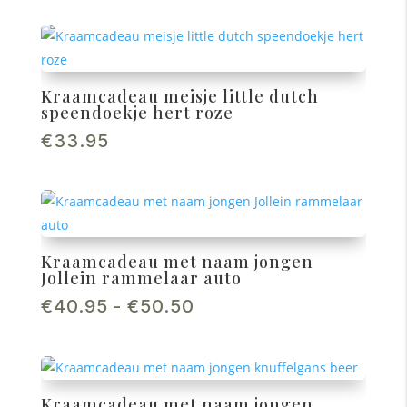
Kraamcadeau meisje little dutch
speendoekje hert roze
€
33.95
Kraamcadeau met naam jongen
Jollein rammelaar auto
Prijsklasse:
€
40.95
-
€
50.50
€40.95
tot
€50.50
Kraamcadeau met naam jongen