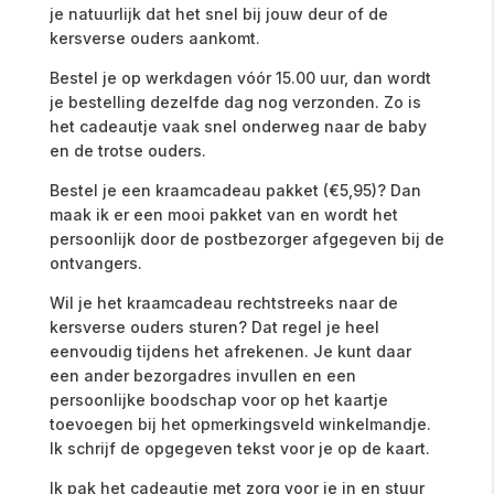
je
natuurlijk
dat
het
snel
bij jouw deur of
de
kersverse
ouders
aankomt.
Bestel
je
op
werkdagen
vóór
15.00
uur
,
dan
wordt
je
bestelling
dezelfde
dag
nog
verzonden
.
Zo
is
het
cadeautje
vaak
snel
onderweg
naar
de
baby
en
de
trotse
ouders
.
Bestel
je
een
kraamcadeau
pakket (€5,95)
?
Dan
maak
ik
er
een
mooi
pakket
van
en
wordt
het
persoonlijk
door
de
postbezorger
afgegeven
bij
de
ontvangers.
Wil
je
het
kraamcadeau
rechtstreeks
naar
de
kersverse
ouders
sturen
?
Dat
regel
je
heel
eenvoudig
tijdens
het
afrekenen.
Je
kunt
daar
een
ander
bezorgadres
invullen
en
een
persoonlijke
boodschap
voor
op
het
kaartje
toevoegen bij het opmerkingsveld winkelmandje.
Ik schrijf de opgegeven tekst voor je op de kaart.
Ik
pak
het
cadeautje
met
zorg
voor
je
in
en
stuur