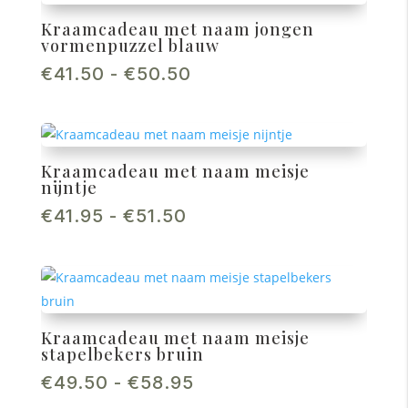
Kraamcadeau met naam jongen
vormenpuzzel blauw
Prijsklasse:
€
41.50
-
€
50.50
€41.50
tot
€50.50
Kraamcadeau met naam meisje
nijntje
Prijsklasse:
€
41.95
-
€
51.50
€41.95
tot
€51.50
Kraamcadeau met naam meisje
stapelbekers bruin
Prijsklasse:
€
49.50
-
€
58.95
€49.50