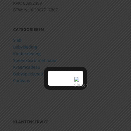
KVK: 83992499
BTW: NL003907717B07
CATEGORIEEEN
Slab
Babykleding
Kinderkleding
Speenkoord met naam
Kraamcadeau
Babyspeelgoed
Cadeaus
KLANTENSERVICE