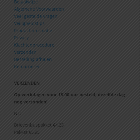
Betaalwijze
Algemene Voorwaarden
Veel gestelde vragen
Veiligheidstips
Productinformatie
Privacy
Klachtenprocedure
Verzenden
Bestelling afhalen
Retourneren
VERZENDEN
Op werkdagen voor 15.00 uur besteld, dezelfde dag
nog verzonden!
NL:
Brievenbuspakket €4,25
Pakket €5,95