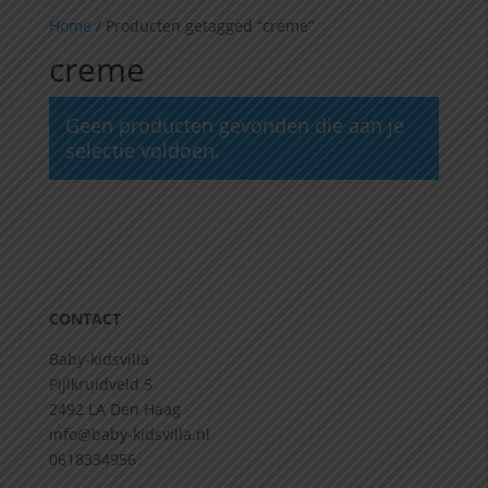
Home
/
Producten getagged “creme”
creme
Geen producten gevonden die aan je
selectie voldoen.
CONTACT
Baby-kidsvilla
Pijlkruidveld 5
2492 LA Den Haag
info@baby-kidsvilla.nl
0618334956