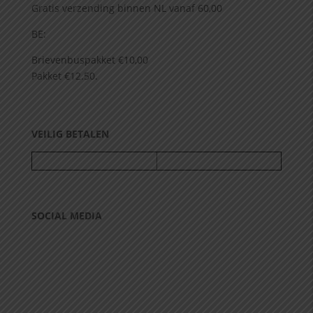
Gratis verzending binnen NL vanaf 60,00
BE:
Brievenbuspakket €10,00
Pakket €12.50.
VEILIG BETALEN
SOCIAL MEDIA