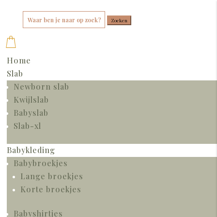
Zoek
naar:
Home
Slab
Newborn slab
Kwijlslab
Babyslab
Slab-xl
Babykleding
Babybroekjes
Lange broekjes
Korte broekjes
Babyshirtjes