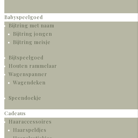
Babyspeelgoed
Bijtring met naam
Bijtring jongen
Bijtring meisje
Bijtspeelgoed
Houten rammelaar
Wagenspanner
Wagendeken
Speendoekje
Cadeaus
Haaraccessoires
Haarspeldjes