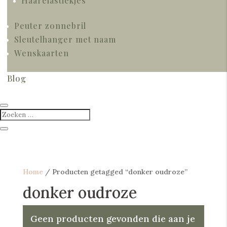
Haarelastiekjes
Peuter zonnebril
Sleutelhanger met naam
Wenskaarten
Blog
Home
/
Producten getagged “donker oudroze”
donker oudroze
Geen producten gevonden die aan je