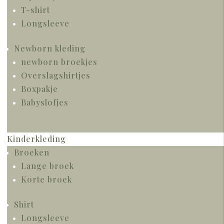
T-shirt
Longsleeve
Newborn kleding
newborn broekjes
Overslagshirtjes
Boxpakje
Babyslofjes
Kinderkleding
Broeken
Lange broek
Korte broek
Shirt
Longsleeve