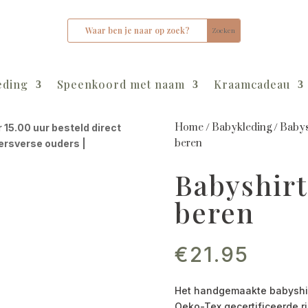
eding
Speenkoord met naam
Kraamcadeau
Home
/
Babykleding
/
Babys
r 15.00 uur besteld direct
beren
kersverse ouders |
Babyshirt
beren
€
21.95
Het handgemaakte babyshir
Oeko-Tex gecertificeerde ri