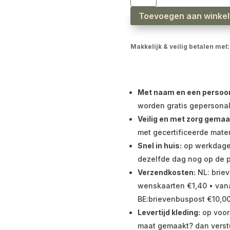
Toevoegen aan winke
Makkelijk & veilig betalen met:
Met naam en een persoonli
worden gratis gepersonal
Veilig en met zorg gemaa
met gecertificeerde mater
Snel in huis:
op werkdagen 
dezelfde dag nog op de p
Verzendkosten:
NL: briev
wenskaarten €1,40 • vana
BE:brievenbuspost €10,00
Levertijd kleding:
op voor
maat gemaakt? dan verst