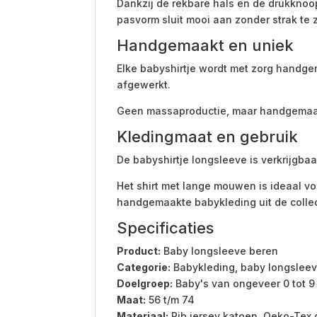
Dankzij de rekbare hals en de drukknoop
pasvorm sluit mooi aan zonder strak te z
Handgemaakt en uniek
Elke babyshirtje wordt met zorg handgem
afgewerkt.
Geen massaproductie, maar handgemaakte
Kledingmaat en gebruik
De babyshirtje longsleeve is verkrijgba
Het shirt met lange mouwen is ideaal vo
handgemaakte babykleding uit de collec
Specificaties
Product:
Baby longsleeve beren
Categorie:
Babykleding, baby longsleev
Doelgroep:
Baby's van ongeveer 0 tot 
Maat:
56 t/m 74
Materiaal:
Rib jersey katoen, Oeko-Tex 