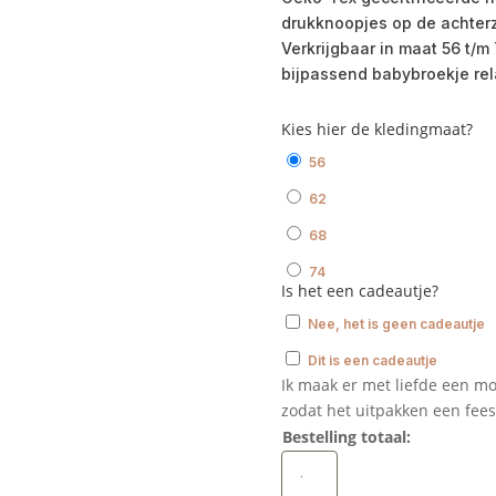
drukknoopjes op de achterzij
Verkrijgbaar in maat 56 t/m
bijpassend babybroekje rel
Kies hier de kledingmaat?
56
62
68
74
Is het een cadeautje?
Nee, het is geen cadeautje
Dit is een cadeautje
Ik maak er met liefde een mo
zodat het uitpakken een fees
Bestelling totaal:
Babyshirtje
longsleeve
beren
aantal