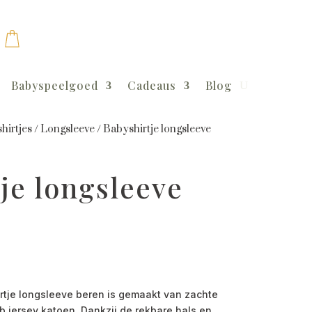
Babyspeelgoed
Cadeaus
Blog
hirtjes
/
Longsleeve
/
Babyshirtje longsleeve
je longsleeve
tje longsleeve beren is gemaakt van zachte
b jersey katoen. Dankzij de rekbare hals en