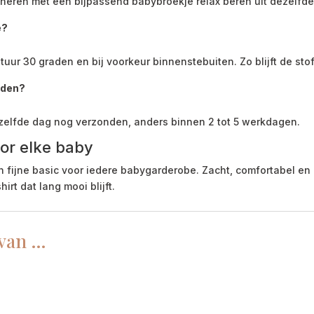
neren met een bijpassend babybroekje relax beren uit dezelfde 
e?
ur 30 graden en bij voorkeur binnenstebuiten. Zo blijft de stof
nden?
ezelfde dag nog verzonden, anders binnen 2 tot 5 werkdagen.
or elke baby
n fijne basic voor iedere babygarderobe. Zacht, comfortabel e
rt dat lang mooi blijft.
 van …