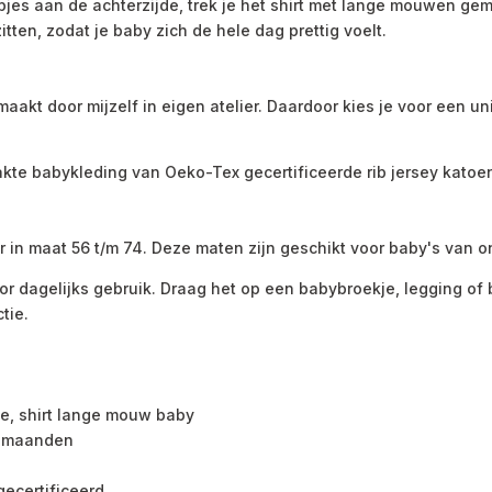
jes aan de achterzijde, trek je het shirt met lange mouwen gem
itten, zodat je baby zich de hele dag prettig voelt.
aakt door mijzelf in eigen atelier. Daardoor kies je voor een u
 babykleding van Oeko-Tex gecertificeerde rib jersey katoen d
ar in maat 56 t/m 74. Deze maten zijn geschikt voor baby's van 
or dagelijks gebruik. Draag het op een babybroekje, legging o
tie.
e, shirt lange mouw baby
9 maanden
gecertificeerd