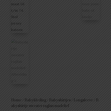
Home
/
Babykleding
/
Babyshirtjes
/
Longsleeve
/
B
abyshirtje sweater raglan madelief