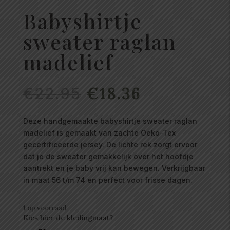
Babyshirtje
sweater raglan
madelief
Oorspronkelijke
€
18.36
Huidige
€
22.95
prijs
prijs
was:
is:
Deze handgemaakte babyshirtje sweater raglan
€22.95.
€18.36.
madelief is gemaakt van zachte Oeko-Tex
gecertificeerde jersey. De lichte rek zorgt ervoor
dat je de sweater gemakkelijk over het hoofdje
aantrekt en je baby vrij kan bewegen. Verkrijgbaar
in maat 56 t/m 74 en perfect voor frisse dagen.
1 op voorraad
Kies hier de kledingmaat?