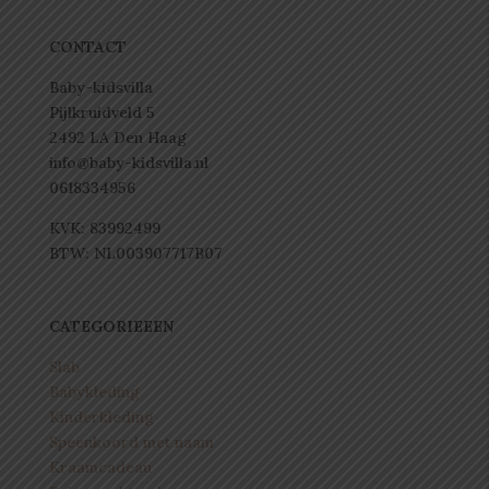
CONTACT
Baby-kidsvilla
Pijlkruidveld 5
2492 LA Den Haag
info@baby-kidsvilla.nl
0618334956
KVK: 83992499
BTW: NL003907717B07
CATEGORIEEEN
Slab
Babykleding
Kinderkleding
Speenkoord met naam
Kraamcadeau