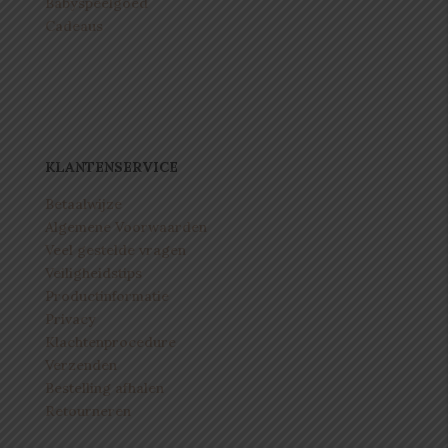
Babyspeelgoed
Cadeaus
KLANTENSERVICE
Betaalwijze
Algemene Voorwaarden
Veel gestelde vragen
Veiligheidstips
Productinformatie
Privacy
Klachtenprocedure
Verzenden
Bestelling afhalen
Retourneren