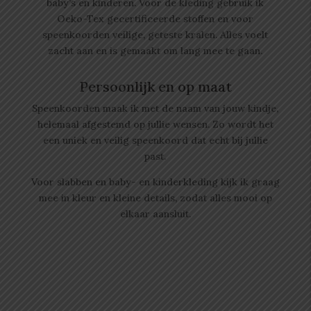
baby’s en kinderen. Voor de kleding gebruik ik
Oeko-Tex gecertificeerde stoffen en voor
speenkoorden veilige, geteste kralen. Alles voelt
zacht aan en is gemaakt om lang mee te gaan.
Persoonlijk en op maat
Speenkoorden maak ik met de naam van jouw kindje,
helemaal afgestemd op jullie wensen. Zo wordt het
een uniek en veilig speenkoord dat echt bij jullie
past.
Voor slabben en baby- en kinderkleding kijk ik graag
mee in kleur en kleine details, zodat alles mooi op
elkaar aansluit.