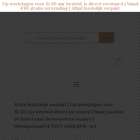
Op werkdagen voor 15.00 uur besteld, is direct verstuurd | Vanaf
€60 gratis verzending | Altijd feestelijk verpakt
Altijd feestelijk verpakt | Op werkdagen voor
15.00 uur besteld direct verstuurd | Naar jou deur
of direct naar de kersverse ouders |
Handgemaakt & 100% veilig BPA- vrij