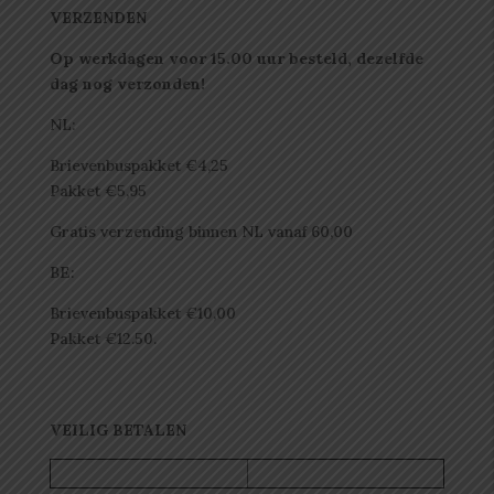
VERZENDEN
Op werkdagen voor 15.00 uur besteld, dezelfde
dag nog verzonden!
NL:
Brievenbuspakket €4,25
Pakket €5,95
Gratis verzending binnen NL vanaf 60,00
BE:
Brievenbuspakket €10,00
Pakket €12.50.
VEILIG BETALEN