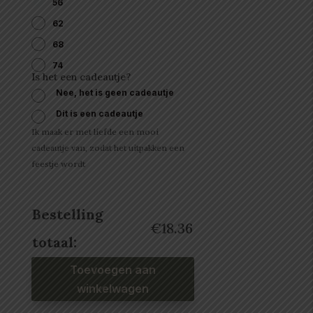
56
62
68
74
Is het een cadeautje?
Nee, het is geen cadeautje
Dit is een cadeautje
Ik maak er met liefde een mooi
cadeautje van, zodat het uitpakken een
feestje wordt
Bestelling
€
18.36
totaal:
Babyshirtje
Toevoegen aan
sweater
raglan
madelief
winkelwagen
aantal