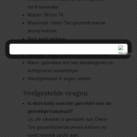
tot 9 maanden
Maten: 56 t/m 74
Materiaal: Oeko-Tex gecertificeerde
jersey katoen
Stof: licht rekbaar
Model: raglan sweater
Boorden: hals, mouwen en onderzijde
Kleur: gebroken wit met donkergroen en
lichtgroene madeliefjes
Handgemaakt in eigen atelier
Veelgestelde vragen
Is deze baby sweater geschikt voor de
gevoelige babyhuid?
Ja, de sweater is gemaakt van Oeko-
Tex gecertificeerde jersey katoen en
voelt heerlijk zacht aan.