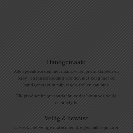
Handgemaakt
Alle speenkoorden met naam, waterproof slabben
en
baby- en kinderkleding worden met zorg met de
handgemaakt in mijn eigen atelier aan huis.
Elk product krijgt aandacht, zodat het mooi, veilig
en stevig is.
Veilig & bewust
Ik werk met veilige materialen die geschikt zijn voor