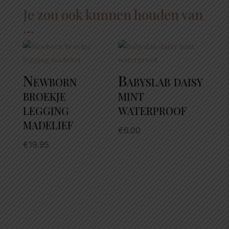
Je zou ook kunnen houden van
…
Newborn
Babyslab daisy
broekje
mint
legging
waterproof
madelief
€
6.00
€
19.95