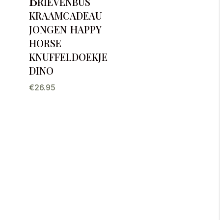
Brievenbus
kraamcadeau
jongen happy
horse
knuffeldoekje
dino
€
26.95