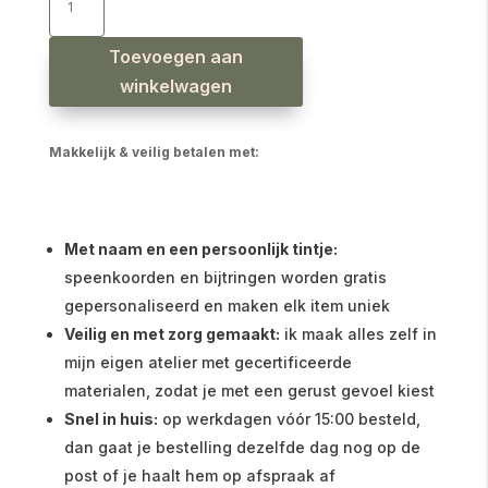
dino
gebroken
wit
aantal
Toevoegen aan
winkelwagen
Makkelijk & veilig betalen met:
Met naam en een persoonlijk tintje:
speenkoorden en bijtringen worden gratis
gepersonaliseerd en maken elk item uniek
Veilig en met zorg gemaakt:
ik maak alles zelf in
mijn eigen atelier met gecertificeerde
materialen, zodat je met een gerust gevoel kiest
Snel in huis:
op werkdagen vóór 15:00 besteld,
dan gaat je bestelling dezelfde dag nog op de
post of je haalt hem op afspraak af