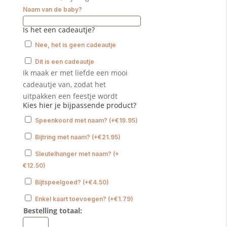
Naam van de baby?
Is het een cadeautje?
Nee, het is geen cadeautje
Dit is een cadeautje
Ik maak er met liefde een mooi
cadeautje van, zodat het
uitpakken een feestje wordt
Kies hier je bijpassende product?
Speenkoord met naam?
(
+
€
19.95
)
Bijtring met naam?
(
+
€
21.95
)
Sleutelhanger met naam?
(
+
€
12.50
)
Bijtspeelgoed?
(
+
€
4.50
)
Enkel kaart toevoegen?
(
+
€
1.79
)
Bestelling totaal:
Babyslab
waterproof