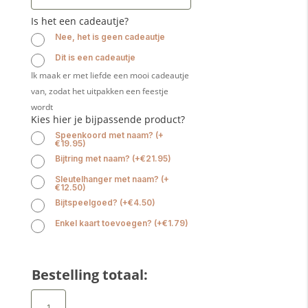
Is het een cadeautje?
Nee, het is geen cadeautje
Dit is een cadeautje
Ik maak er met liefde een mooi cadeautje
van, zodat het uitpakken een feestje
wordt
Kies hier je bijpassende product?
Speenkoord met naam?
(
+
€
19.95
)
Bijtring met naam?
(
+
€
21.95
)
Sleutelhanger met naam?
(
+
€
12.50
)
Bijtspeelgoed?
(
+
€
4.50
)
Enkel kaart toevoegen?
(
+
€
1.79
)
Bestelling totaal:
Babyslab
waterproof