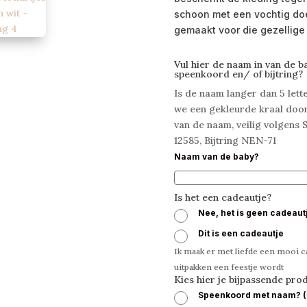
schoon met een vochtig doe
gemaakt voor die gezellige
Vul hier de naam in van de b
speenkoord en/ of bijtring?
Is de naam langer dan 5 let
we een gekleurde kraal door
van de naam, veilig volgen
12585, Bijtring NEN-71
Naam van de baby?
Is het een cadeautje?
Nee, het is geen cadeaut
Dit is een cadeautje
Ik maak er met liefde een mooi ca
uitpakken een feestje wordt
Kies hier je bijpassende pro
Speenkoord met naam?
(