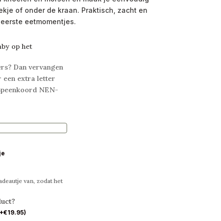
kje of onder de kraan. Praktisch, zacht en
 eerste eetmomentjes.
aby op het
ters? Dan vervangen
 een extra letter
s Speenkoord NEN-
je
deautje van, zodat het
duct?
+
€
19.95
)