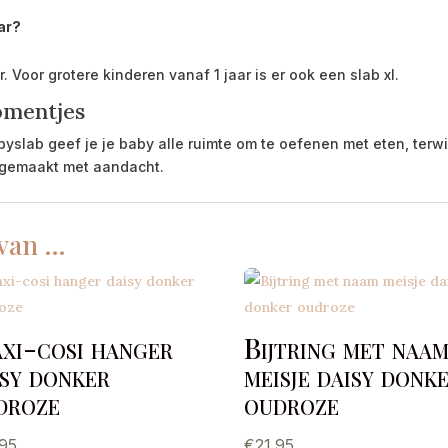
ar?
. Voor grotere kinderen vanaf 1 jaar is er ook een slab xl.
omentjes
ab geef je je baby alle ruimte om te oefenen met eten, terwijl
, gemaakt met aandacht.
 van …
xi-cosi hanger
Bijtring met naa
isy donker
meisje daisy donk
droze
oudroze
.95
€
21.95