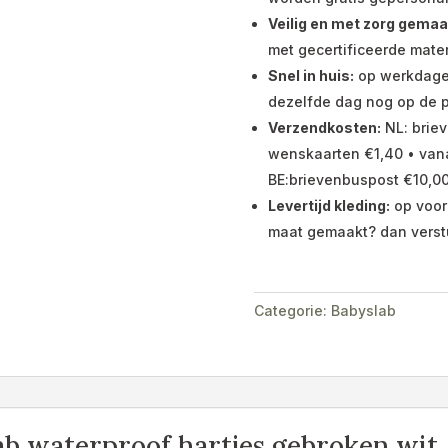
Veilig en met zorg gemaa
met gecertificeerde mater
Snel in huis:
op werkdagen 
dezelfde dag nog op de p
Verzendkosten:
NL: briev
wenskaarten €1,40 • vana
BE:brievenbuspost €10,00
Levertijd kleding:
op voor
maat gemaakt? dan verst
Categorie:
Babyslab
b waterproof hartjes gebroken wit