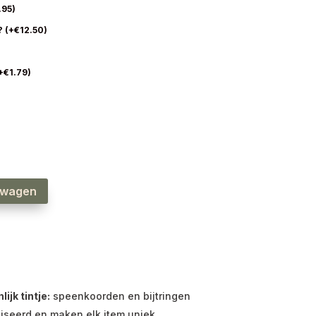
.95
)
?
(
+
€
12.50
)
+
€
1.79
)
lwagen
jk tintje:
speenkoorden en bijtringen
iseerd en maken elk item uniek