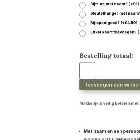
Bijtring met naam?
(
+
€
21
Sleutelhanger met naam
Bijtspeelgoed?
(
+
€
4.50
)
Enkel kaart toevoegen?
(
Bestelling totaal:
Babyslab
waterproof
hartjes
gebroken
wit
aantal
Toevoegen aan winke
Makkelijk & veilig betalen met:
Met naam en een persoonli
worden gratis gepersonal