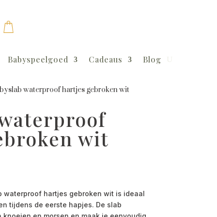
Babyspeelgoed
Cadeaus
Blog
byslab waterproof hartjes gebroken wit
 waterproof
ebroken wit
aterproof hartjes gebroken wit is ideaal
n tijdens de eerste hapjes. De slab
n knoeien en morsen en maak je eenvoudig