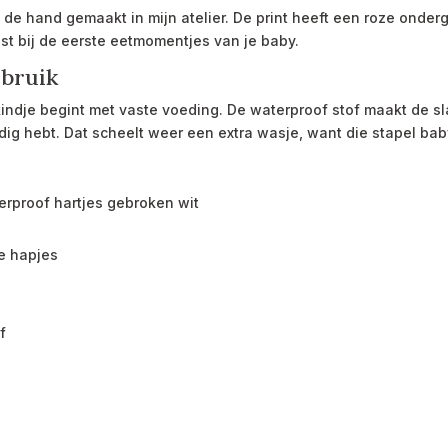
 de hand gemaakt in mijn atelier. De print heeft een roze onder
ast bij de eerste eetmomentjes van je baby.
ebruik
ndje begint met vaste voeding. De waterproof stof maakt de sla
dig hebt. Dat scheelt weer een extra wasje, want die stapel ba
rproof hartjes gebroken wit
te hapjes
f