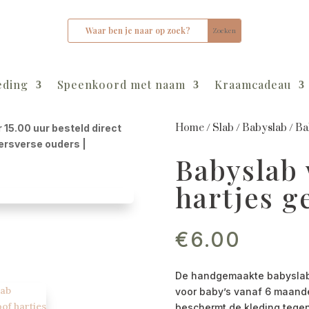
eding
Speenkoord met naam
Kraamcadeau
Home
/
Slab
/
Babyslab
/
Ba
r 15.00 uur besteld direct
kersverse ouders |
Babyslab
hartjes g
€
6.00
De handgemaakte babyslab w
voor baby’s vanaf 6 maande
beschermt de kleding tege