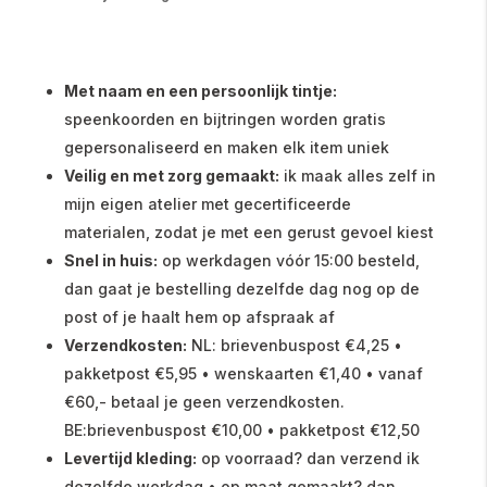
Met naam en een persoonlijk tintje:
speenkoorden en bijtringen worden gratis
gepersonaliseerd en maken elk item uniek
Veilig en met zorg gemaakt:
ik maak alles zelf in
mijn eigen atelier met gecertificeerde
materialen, zodat je met een gerust gevoel kiest
Snel in huis:
op werkdagen vóór 15:00 besteld,
dan gaat je bestelling dezelfde dag nog op de
post of je haalt hem op afspraak af
Verzendkosten:
NL: brievenbuspost €4,25 •
pakketpost €5,95 • wenskaarten €1,40 • vanaf
€60,- betaal je geen verzendkosten.
BE:brievenbuspost €10,00 • pakketpost €12,50
Levertijd kleding:
op voorraad? dan verzend ik
dezelfde werkdag • op maat gemaakt? dan