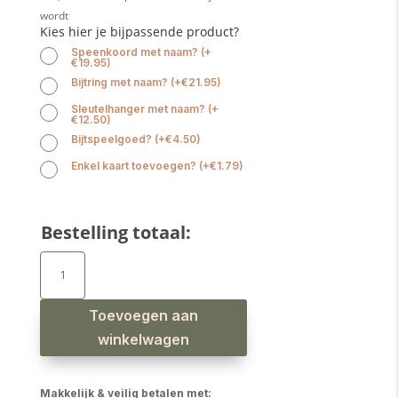
wordt
Kies hier je bijpassende product?
Speenkoord met naam?
(
+
€
19.95
)
Bijtring met naam?
(
+
€
21.95
)
Sleutelhanger met naam?
(
+
€
12.50
)
Bijtspeelgoed?
(
+
€
4.50
)
Enkel kaart toevoegen?
(
+
€
1.79
)
Bestelling totaal:
Babyslab
waterproof
panter
koraal
aantal
Toevoegen aan
winkelwagen
Makkelijk & veilig betalen met: