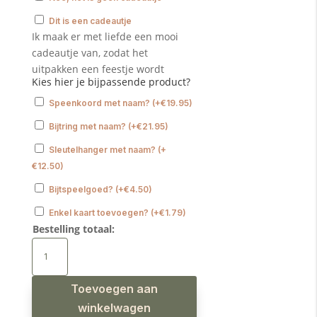
Dit is een cadeautje
Ik maak er met liefde een mooi
cadeautje van, zodat het
uitpakken een feestje wordt
Kies hier je bijpassende product?
Speenkoord met naam?
(
+
€
19.95
)
Bijtring met naam?
(
+
€
21.95
)
Sleutelhanger met naam?
(
+
€
12.50
)
Bijtspeelgoed?
(
+
€
4.50
)
Enkel kaart toevoegen?
(
+
€
1.79
)
Bestelling totaal:
Babyslab
waterproof
smiles
aantal
Toevoegen aan
winkelwagen