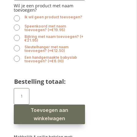
Wil je een product met naam
toevoegen?
Ik wil geen product toevoegen?
Speenkoord met naam
toevoegen?
(
+
€
19.95
)
Bijtring met naam toevoegen?
(
+
€
21.95
)
Sleutelhanger met naam
toevoegen?
(
+
€
12.50
)
Een handgemaakte babyslab
toevoegen?
(
+
€
6.00
)
Bestelling totaal:
Brievenbus
kraamcadeau
jongen
speendoekje
croissant
aantal
Toevoegen aan
winkelwagen
Makkelijk & veilig betalen met: