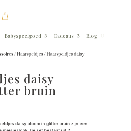
Babyspeelgoed
Cadeaus
Blog
soires
/
Haarspeldjes
/
Haarspeldjes daisy
jes daisy
tter bruin
djes daisy bloem in glitter bruin zijn een
e meisjeslook. De set bestaat uit 2