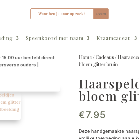
eding
Speenkoord met naam
Kraamcadeau
Home
/
Cadeaus
/
Haaracces
r 15.00 uur besteld direct
bloem glitter bruin
kersverse ouders |
Haarspeld
bloem gli
€
7.95
Deze handgemaakte haarspel
vrolijke toevoeging aan elk