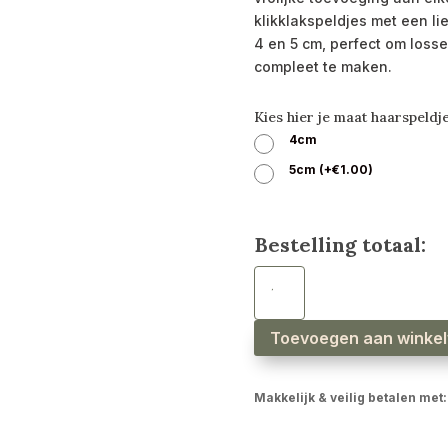
klikklakspeldjes met een lie
4 en 5 cm, perfect om losse 
compleet te maken.
Kies hier je maat haarspeldj
4cm
5cm
(
+
€
1.00
)
Bestelling totaal:
Haarspeldjes
daisy
bloem
glitter
bruin
aantal
Toevoegen aan winke
Makkelijk & veilig betalen met: