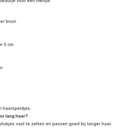
adeautje voor een meisje.
er bruin
en 5 cm
er
m haarspeldjes.
oor lang haar?
 plukjes vast te zetten en passen goed bij langer haar.