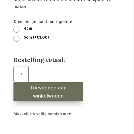
maken.
Kies hier je maat haarspeldje
4cm
5cm
(
+
€
1.00
)
Bestelling totaal:
Haarspeldjes
daisy
bloem
lila
margriet
aantal
Toevoegen aan
winkelwagen
Makkelijk & veilig betalen met: