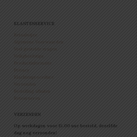
KLANTENSERVICE
Betaalwijze
Algemene Voorwaarden
Veel gestelde vragen
Veiligheidstips
Productinformatie
Privacy
Klachtenprocedure
Verzenden
Bestelling afhalen
Retourneren
VERZENDEN
Op werkdagen voor 15.00 uur besteld, dezelfde
dag nog verzonden!