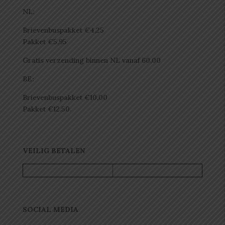
NL:
Brievenbuspakket €4,25
Pakket €5,95
Gratis verzending binnen NL vanaf 60,00
BE:
Brievenbuspakket €10,00
Pakket €12.50.
VEILIG BETALEN
SOCIAL MEDIA