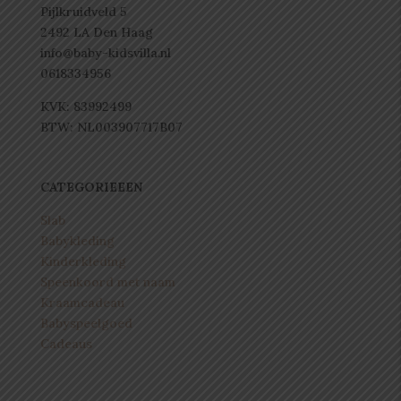
Pijlkruidveld 5
2492 LA Den Haag
info@baby-kidsvilla.nl
0618334956
KVK: 83992499
BTW: NL003907717B07
CATEGORIEEEN
Slab
Babykleding
Kinderkleding
Speenkoord met naam
Kraamcadeau
Babyspeelgoed
Cadeaus