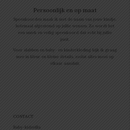
Persoonlijk en op maat
Speenkoorden maak ik met de naam van jouw kindje,
helemaal afgestemd op jullie wensen. Zo wordt het
een uniek en veilig speenkoord dat echt bij jullie
past.
Voor slabben en baby- en kinderkleding kijk ik graag
mee in kleur en kleine details, zodat alles mooi op
elkaar aansluit.
CONTACT
Baby-kidsvilla