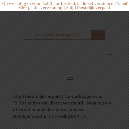
Op werkdagen voor 15.00 uur besteld, is direct verstuurd | Vanaf
€60 gratis verzending | Altijd feestelijk verpakt
Altijd feestelijk verpakt | Op werkdagen voor
15.00 uur besteld direct verstuurd | Naar jou deur
of direct naar de kersverse ouders |
Handgemaakt & 100% veilig BPA- vrij