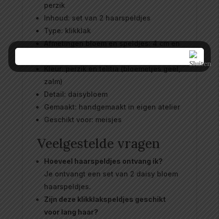
perzik
Inhoud: set van 2 haarspeldjes
Type: klikklak
Afmetingen bloem en speldjes: 4 cm en
5 cm
Kleur: perzik en telitia (bloemetjes geel,
zalm)
Detail: daisybloem
Gemaakt: handgemaakt in eigen atelier
Geschikt voor: meisjes
Veelgestelde vragen
Hoeveel haarspeldjes ontvang ik?
Je ontvangt een set van 2 daisy bloem
haarspeldjes.
Zijn deze klikklakspeldjes geschikt
voor lang haar?