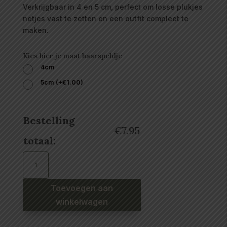
Verkrijgbaar in 4 en 5 cm, perfect om losse plukjes
netjes vast te zetten en een outfit compleet te
maken.
Kies hier je maat haarspeldje
4cm
5cm
(
+
€
1.00
)
Bestelling
€
7.95
totaal:
Haarspeldjes
daisy
bloem
perzik
aantal
Toevoegen aan
winkelwagen