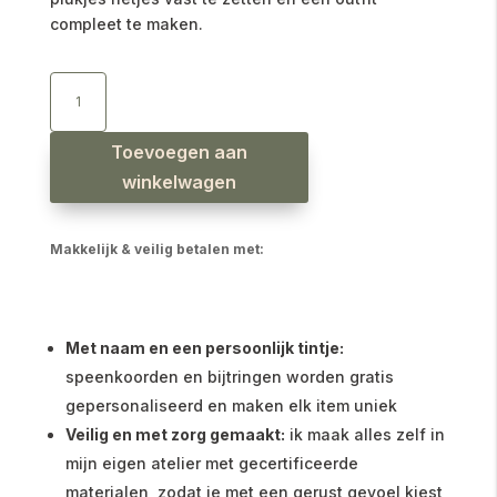
compleet te maken.
Haarspeldjes
hartjes
rib
beige
oudroze
aantal
Toevoegen aan
winkelwagen
Makkelijk & veilig betalen met:
Met naam en een persoonlijk tintje:
speenkoorden en bijtringen worden gratis
gepersonaliseerd en maken elk item uniek
Veilig en met zorg gemaakt:
ik maak alles zelf in
mijn eigen atelier met gecertificeerde
materialen, zodat je met een gerust gevoel kiest