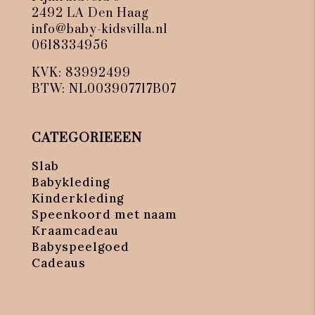
2492 LA Den Haag
info@baby-kidsvilla.nl
0618334956
KVK: 83992499
BTW: NL003907717B07
CATEGORIEEEN
Slab
Babykleding
Kinderkleding
Speenkoord met naam
Kraamcadeau
Babyspeelgoed
Cadeaus