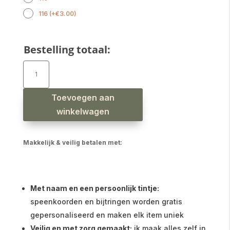
116
(
+
€
3.00
)
Bestelling totaal:
Rokje
met
stroken
hartjes
oudroze
aantal
Toevoegen aan
winkelwagen
Makkelijk & veilig betalen met:
Met naam en een persoonlijk tintje:
speenkoorden en bijtringen worden gratis
gepersonaliseerd en maken elk item uniek
Veilig en met zorg gemaakt:
ik maak alles zelf in