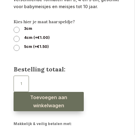
voor babymeisjes en meisjes tot 10 jaar.
Kies hier je maat haarspeldje?
3cm
4cm
(
+
€
1.00
)
5cm
(
+
€
1.50
)
Bestelling totaal:
Haarspeldjes
ribbel
open
design
abrikoos
aantal
Toevoegen aan
winkelwagen
Makkelijk & veilig betalen met: