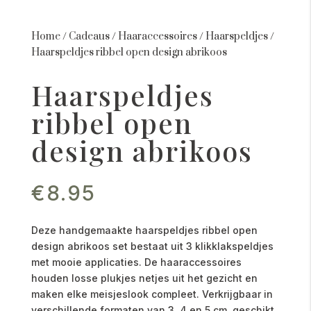
Home
/
Cadeaus
/
Haaraccessoires
/
Haarspeldjes
/
Haarspeldjes ribbel open design abrikoos
Haarspeldjes
ribbel open
design abrikoos
€
8.95
Deze handgemaakte haarspeldjes ribbel open
design abrikoos set bestaat uit 3 klikklakspeldjes
met mooie applicaties. De haaraccessoires
houden losse plukjes netjes uit het gezicht en
maken elke meisjeslook compleet. Verkrijgbaar in
verschillende formaten van 3, 4 en 5 cm, geschikt