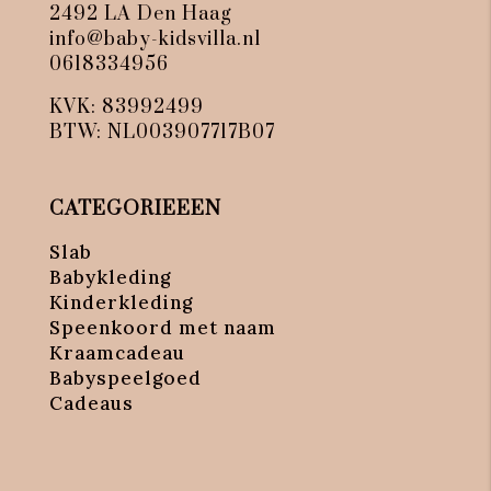
2492 LA Den Haag
info@baby-kidsvilla.nl
0618334956
KVK: 83992499
BTW: NL003907717B07
CATEGORIEEEN
Slab
Babykleding
Kinderkleding
Speenkoord met naam
Kraamcadeau
Babyspeelgoed
Cadeaus