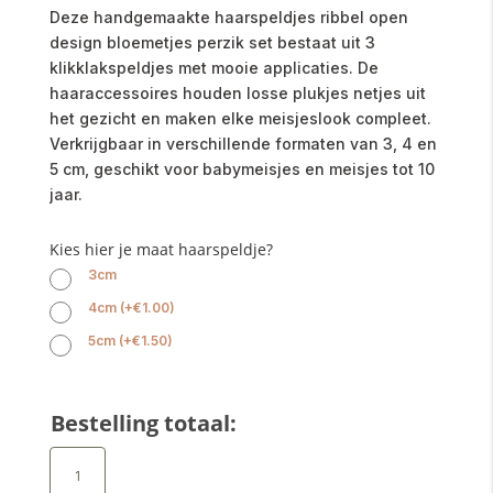
Deze handgemaakte haarspeldjes ribbel open
design bloemetjes perzik set bestaat uit 3
klikklakspeldjes met mooie applicaties. De
haaraccessoires houden losse plukjes netjes uit
het gezicht en maken elke meisjeslook compleet.
Verkrijgbaar in verschillende formaten van 3, 4 en
5 cm, geschikt voor babymeisjes en meisjes tot 10
jaar.
Kies hier je maat haarspeldje?
3cm
4cm
(
+
€
1.00
)
5cm
(
+
€
1.50
)
Bestelling totaal:
Haarspeldjes
ribbel
open
design