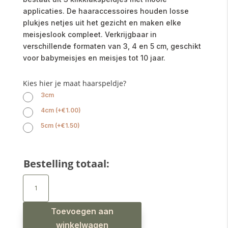
applicaties. De haaraccessoires houden losse
plukjes netjes uit het gezicht en maken elke
meisjeslook compleet. Verkrijgbaar in
verschillende formaten van 3, 4 en 5 cm, geschikt
voor babymeisjes en meisjes tot 10 jaar.
Kies hier je maat haarspeldje?
3cm
4cm
(
+
€
1.00
)
5cm
(
+
€
1.50
)
Bestelling totaal:
Haarspeldjes
ribbel
open
design
licht
beige
Toevoegen aan
aantal
winkelwagen